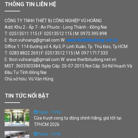
THÔNG TIN LIÊN HỆ
CÔNG TY TNHH THIẾT BỊ CÔNG NGHIỆP VŨ HOÀNG
Add: Khu 2 - Ấp 7 - An Phước - Long Thành - Đồng Nai
T: 02513511 115 | F: 02513512 115 | M: 0973 395 898
E: tbcn.vuhoang@gmail.com W:
www.thietbitudong.net.vn
Office 1: 114 Đường số 4, Kp3, P. Linh Xuân, Tp. Thủ Đức, Tp.HCM
T: 0283 8822 269 | F: 02513512 115 | M: 097 1717 333
E: tbcn.vuhoang@gmail.com W: www.thietbitudong.net.vn
MST: 3603303384 Ngày Cấp: 20-07-2015 Nơi Cấp: Sở Kế Hoạch Và
Đầu Tư Tỉnh Đồng Nai
Chủ sở hữu: Vũ Văn Hùng
TIN TỨC NỔI BẬT
Ngày - 13/02
Cửa trượt cong tự động chính hãng, giá tốt tại
TPHCM 2026
Ngày - 13/02