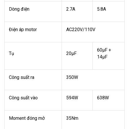
Dòng điện
2.7A
5.8A
Điện áp motor
AC220V/110V
60μF +
Tụ
20μF
14μF
Công suất ra
350W
Công suất vào
594W
638W
Moment đóng mở
35Nm