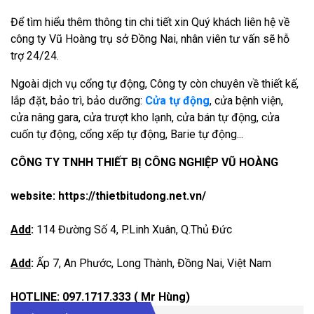
Để tìm hiểu thêm thông tin chi tiết xin Quý khách liên hệ về
công ty Vũ Hoàng trụ sở Đồng Nai, nhân viên tư vấn sẽ hỗ
trợ 24/24.
Ngoài dịch vụ cổng tự động, Công ty còn chuyên về thiết kế,
lắp đặt, bảo trì, bảo dưỡng:
Cửa tự động
, cửa bệnh viện,
cửa nâng gara, cửa trượt kho lạnh, cửa bán tự động, cửa
cuốn tự động, cổng xếp tự động, Barie tự động...
CÔNG TY TNHH THIẾT BỊ CÔNG NGHIỆP VŨ HOÀNG
website:
https://thietbitudong.net.vn/
Add
:
114 Đường Số 4, P.Linh Xuân, Q.Thủ Đức
Add
:
Ấp 7, An Phước, Long Thành, Đồng Nai, Việt Nam
HOTLINE: 097.1717.333
( Mr Hùng)