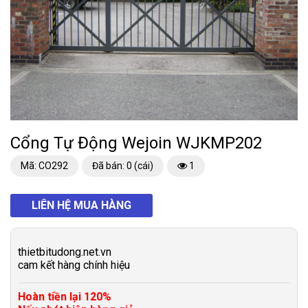
Cổng Tự Động Wejoin WJKMP202
Mã: CO292
Đã bán: 0 (cái)
1
LIÊN HỆ MUA HÀNG
thietbitudong.net.vn
cam kết hàng chính hiệu
Hoàn tiền lại 120%