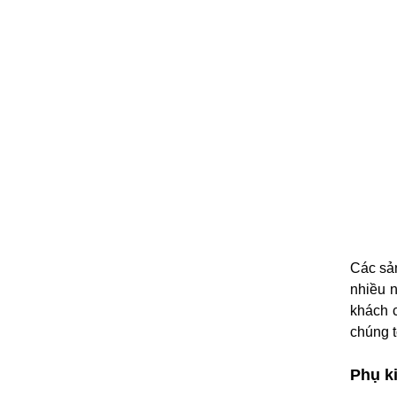
Các sả
nhiều 
khách 
chúng t
Phụ k