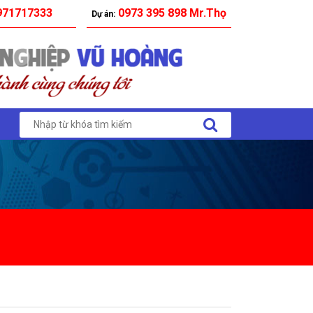
71717333
0973 395 898 Mr.Thọ
Dự án: