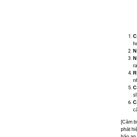
C
h
N
N
r
R
n
C
s
C
c
[Cảm bi
phát hi
bảo an 