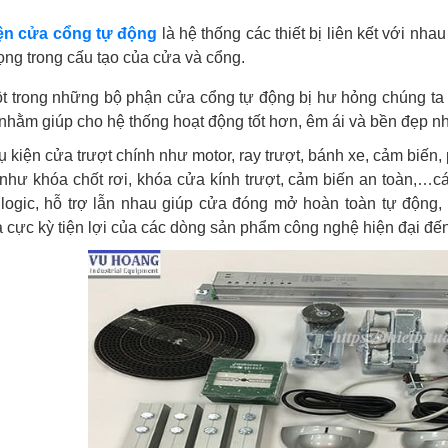
ện cửa cổng tự động
là hệ thống các thiết bị liên kết với nh
ọng trong cấu tạo của cửa và cổng.
t trong những bộ phận cửa cổng tự động bị hư hỏng c
húng ta 
ị nhằm giúp cho hệ thống hoạt động tốt hơn, êm ái và bền đẹp n
 kiện cửa trượt chính như motor, ray trượt, bánh xe, cảm biến, pu
như khóa chốt rơi, khóa cửa kính trượt, cảm biến an toàn,…c
logic, hỗ trợ lẫn nhau giúp cửa đóng mở hoàn toàn tự động, 
 cực kỳ tiện lợi của các dòng sản phẩm công nghệ hiện đại đế