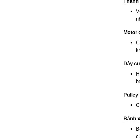
Thanh 
V
n
Motor 
C
k
Dây cu
H
b
Pulley 
C
Bánh 
B
c