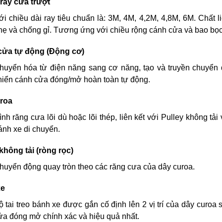
ray cửa trượt
ới chiều dài ray tiêu chuẩn là: 3M, 4M, 4,2M, 4,8M, 6M. Chất
hẹ và chống gỉ. Tương ứng với chiều rộng cánh cửa và bao bọc
cửa tự động (Động cơ)
huyển hóa từ điện năng sang cơ năng, tạo và truyền chuyển 
hiển cánh cửa đóng/mở hoàn toàn tự động.
roa
ình răng cưa lõi dù hoặc lõi thép, liên kết với Pulley không tả
ánh xe di chuyển.
không tải (ròng rọc)
huyển động quay tròn theo các răng cưa của dây curoa.
xe
ộ tai treo bánh xe được gắn cố định lên 2 vị trí của dây curo
ửa đóng mở chính xác và hiệu quả nhất.