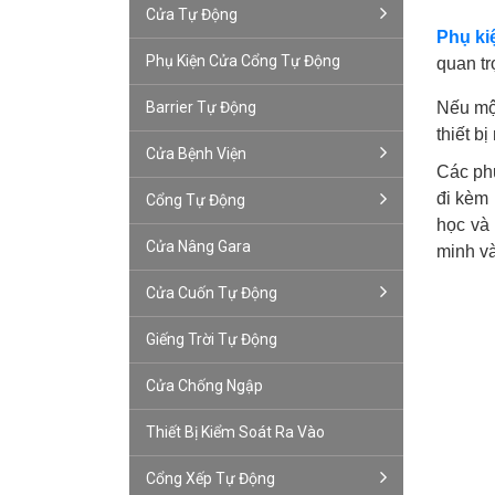
Cửa Tự Động
Phụ ki
Phụ Kiện Cửa Cổng Tự Động
quan tr
Barrier Tự Động
Nếu mộ
thiết b
Cửa Bệnh Viện
Các phụ
đi kèm 
Cổng Tự Động
học và 
Cửa Nâng Gara
minh và
Cửa Cuốn Tự Động
Giếng Trời Tự Động
Cửa Chống Ngập
Thiết Bị Kiểm Soát Ra Vào
Cổng Xếp Tự Động