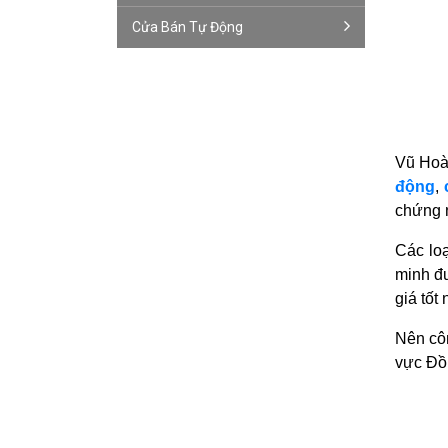
Cửa Bán Tự Động
Vũ Hoàn
động
,
chứng 
Các lo
minh đ
giá tốt
Nên côn
vực Đồ