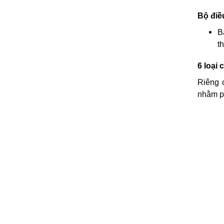
Bộ điề
B
t
6 loại
Riêng 
nhằm p