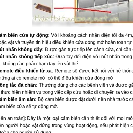
ảm biến cửa tự động:
Với khoảng cách nhận diện tối đa 4m,
oặc vật và truyền tín hiệu điều khiển cửa đóng mở hoàn toàn tự
út nhấn không dây:
Được gắn trực tiếp lên cánh cửa, chỉ cần
út nhấn không tiếp xúc:
Đưa tay đối diện với nút nhấn tron
a, không cần phải chạm tay lên vật thể.
emote điều khiển từ xa:
Remote sẽ được kết nối với hệ thống
hững ai có remote mới có thể điều khiển cửa đóng mở.
ông tắc đá chân:
Thường dùng cho các bệnh viện và được gắ
ĩ thực hiện nhiệm vụ trong việc cấp cứu hoặc di chuyển ra vào c
ảm biến âm sàn:
Bộ cảm biến được đặt dưới nền nhà trước c
ảm biến cửa sẽ tự động mở.
ến an toàn]: Đây là một loại cảm biến cần thiết đối với mọi
ện người hoặc vật đứng trong vùng hoạt động, nếu phát hiện 
toàn cho người sử dụng.