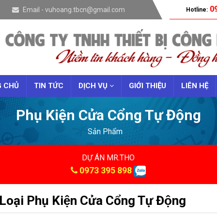
09
Email - vuhoang.tbcn@gmail.com
Hotline:
 CHỦ
TIN TỨC
DỊCH VỤ
GIỚI THIỆU
LIÊN HỆ
Phụ Kiện Cửa Cổng Tự Động
Sản Phẩm
DỰ ÁN MR.THO
0973 395 898
Loại Phụ Kiện Cửa Cổng Tự Động