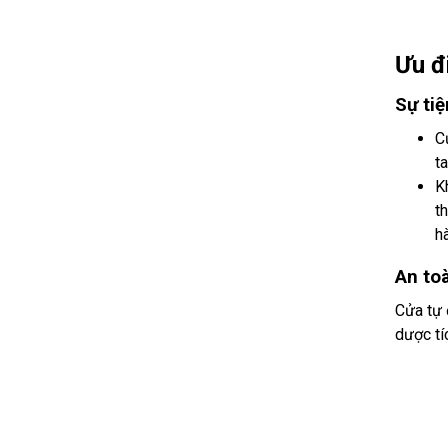
Ưu đ
Sự tiệ
C
t
K
t
h
An to
Cửa tự 
dược tí