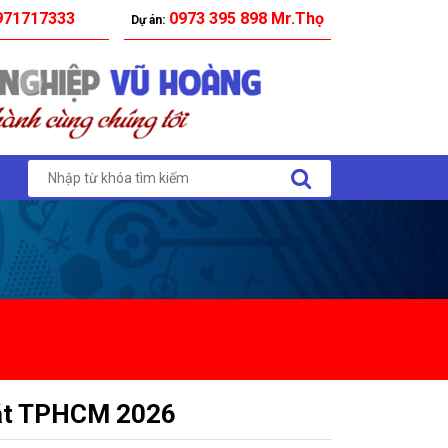
71717333
0973 395 898 Mr.Thọ
Dự án:
Đặt TPHCM 2026