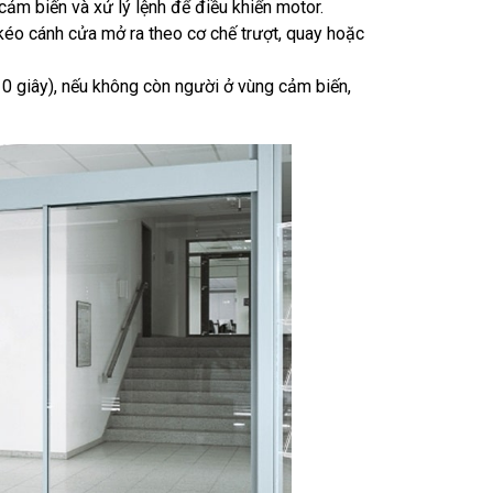
 cảm biến và xử lý lệnh để điều khiển motor.
kéo cánh cửa mở ra theo cơ chế trượt, quay hoặc
10 giây), nếu không còn người ở vùng cảm biến,