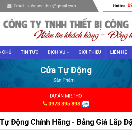
09
Email - vuhoang.tbcn@gmail.com
Hotline:
 CHỦ
TIN TỨC
DỊCH VỤ
GIỚI THIỆU
LIÊN HỆ
Cửa Tự Động
Sản Phẩm
DỰ ÁN MR.THO
0973 395 898
Tự Động Chính Hãng - Bảng Giá Lắp 