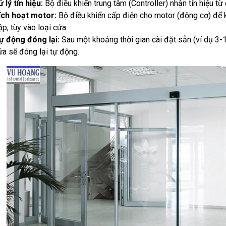
 lý tín hiệu:
Bộ điều khiển trung tâm (Controller) nhận tín hiệu từ
ích hoạt motor:
Bộ điều khiển cấp điện cho motor (động cơ) để 
p, tùy vào loại cửa.
ự động đóng lại:
Sau một khoảng thời gian cài đặt sẵn (ví dụ 3-
ửa sẽ đóng lại tự động.