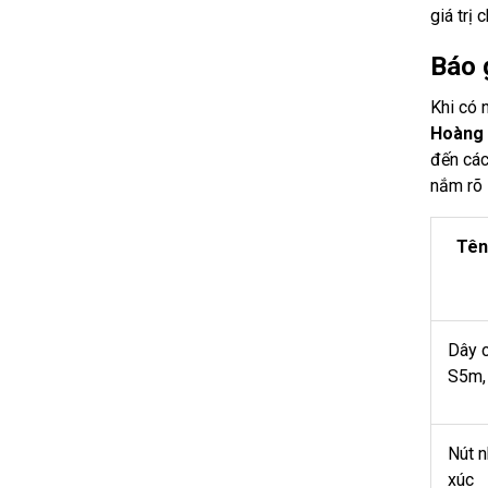
giá trị 
Báo 
Khi có 
Hoàng
đến các
nắm rõ 
Tên 
Dây c
S5m,
Nút n
xúc