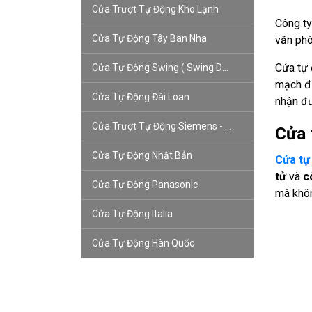
Cửa Trượt Tự Động Kho Lạnh
Công ty
Cửa Tự Động Tây Ban Nha
văn phò
Cửa tự 
Cửa Tự Động Swing ( Swing Door)
mạch đi
Cửa Tự Động Đài Loan
nhận đư
Cửa Trượt Tự Động Siemens - Đức
Cửa 
Cửa Tự Động Nhật Bản
Cửa tự
tử
và
c
Cửa Tự Động Panasonic
mà khôn
Cửa Tự Động Italia
Cửa Tự Động Hàn Quốc