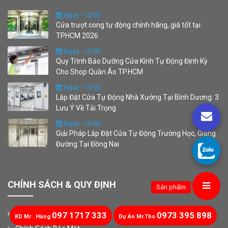
Ngày - 13/02
Cửa trượt cong tự động chính hãng, giá tốt tại
TPHCM 2026
Ngày - 13/02
Quy Trình Bảo Dưỡng Cửa Kính Tự Động Định Kỳ
Cho Shop Quần Áo TP.HCM
Ngày - 13/02
Lắp Đặt Cửa Tự Động Nhà Xưởng Tại Bình Dương: 3
Lưu Ý Về Tải Trọng
Ngày - 13/02
Giải Pháp Lắp Đặt Cửa Tự Động Trường Học, Giảng
Đường Tại Đồng Nai
CHÍNH SÁCH & QUY ĐỊNH
Sản phẩm
Chính Sách Bảo Hành
097 1717 333
0973 395 898
KD Mr . Hùng
Dự Án Mr.Tho