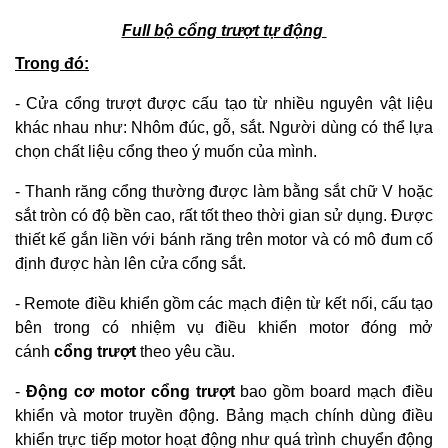
Full bộ cổng trượt tự động
Trong đó:
- Cửa cổng trượt được cấu tạo từ nhiều nguyên vật liệu
khác nhau như: Nhôm đúc, gỗ, sắt. Người dùng có thể lựa
chọn chất liệu cổng theo ý muốn của mình.
- Thanh răng cổng thường được làm bằng sắt chữ V hoặc
sắt tròn có độ bền cao, rất tốt theo thời gian sử dụng. Đ
ược
thiết kế gắn liền với bánh răng trên motor và có mô đum cố
định được hàn lên cửa cổng sắt.
- Remote điều khiển gồm các mạch điện từ kết nối, cấu tạo
bên trong có nhiệm vụ điều khiển motor đóng mở
cánh
cổng trượt
theo yêu cầu.
-
Động cơ motor cổng trượt
bao gồm board mạch điều
khiển và motor truyền động. Bảng mạch chính dùng điều
khiển trực tiếp motor hoạt động như quá trình chuyển động