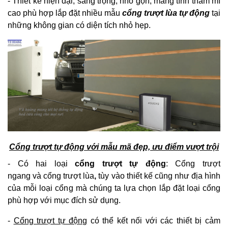
- Thiết kế hiện đại, sang trọng, nhỏ gọn, mang tính thẩm mĩ
cao phù hợp lắp đặt nhiều mẫu
cổng trượt lùa tự động
tại
những không gian có diện tích nhỏ hẹp.
Cổng trượt tự động với mẫu mã đẹp, ưu điểm vượt trội
- Có hai loại
cổng trượt tự động
: Cổng trượt
ngang và cổng trượt lùa
,
tùy vào thiết kế cũng như địa hình
của mỗi loại cổng mà chúng ta lựa chọn lắp đặt loại cổng
phù hợp với mục đích sử dụng.
-
Cổng trượt tự động
có thể kết nối với các thiết bị cảm