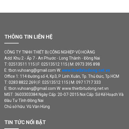
THÔNG TIN LIÊN HỆ
CÔNG TY TNHH THIẾT BỊ CÔNG NGHIỆP VŨ HOÀNG
Add: Khu 2 - Ấp 7 - An Phước - Long Thành - Đồng Nai
T: 02513511 115 | F: 02513512 115 | M: 0973 395 898
E: tbcn.vuhoang@gmail.com W:
www.thietbitudong.net.vn
Office 1: 114 Đường số 4, Kp3, P. Linh Xuân, Tp. Thủ Đức, Tp.HCM
T: 0283 8822 269 | F: 02513512 115 | M: 097 1717 333
E: tbcn.vuhoang@gmail.com W: www.thietbitudong.net.vn
MST: 3603303384 Ngày Cấp: 20-07-2015 Nơi Cấp: Sở Kế Hoạch Và
Đầu Tư Tỉnh Đồng Nai
Chủ sở hữu: Vũ Văn Hùng
TIN TỨC NỔI BẬT