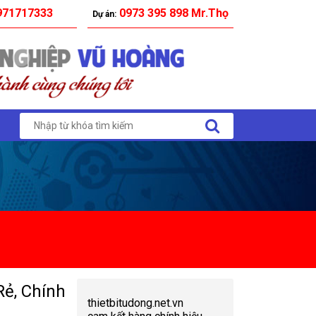
71717333
0973 395 898 Mr.Thọ
Dự án:
ẻ, Chính
thietbitudong.net.vn