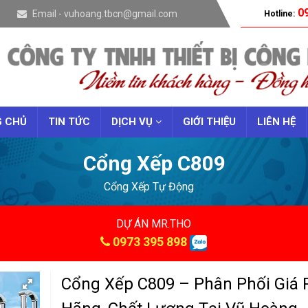
09
Email - vuhoang.tbcn@gmail.com
Hotline:
 CHỦ
TIN TỨC
DỊCH VỤ
GIỚI THIỆU
LIÊN HỆ
Cổng Xếp C809
Cổng Xếp Tự Động
DỰ ÁN MR.THO
0973 395 898
Cổng Xếp C809 – Phân Phối Giá R