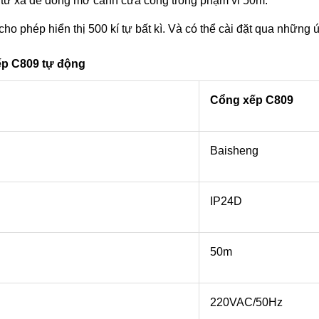
 từ xa để đóng mở cánh cửa cổng trong phạm vi 50m.
 cho phép hiển thị 500 kí tự bất kì. Và có thể cài đặt qua nhữn
xếp C809 tự động
Cổng xếp C809
Baisheng
IP24D
50m
220VAC/50Hz