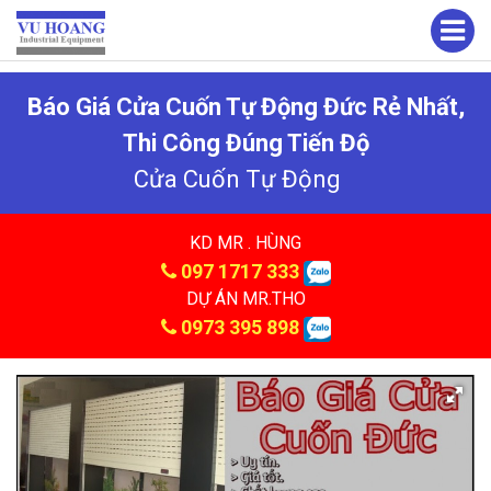
Báo Giá Cửa Cuốn Tự Động Đức Rẻ Nhất,
Thi Công Đúng Tiến Độ
Cửa Cuốn Tự Động
KD MR . HÙNG
097 1717 333
DỰ ÁN MR.THO
0973 395 898