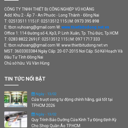
CÔNG TY TNHH THIẾT BỊ CÔNG NGHIỆP VŨ HOÀNG
Add: Khu 2 - Ấp 7 - An Phước - Long Thành - Đồng Nai
T: 02513511 115 | F: 02513512 115 | M: 0973 395 898
E: tbcn.vuhoang@gmail.com W:
www.thietbitudong.net.vn
Office 1: 114 Đường số 4, Kp3, P. Linh Xuân, Tp. Thủ Đức, Tp.HCM
T: 0283 8822 269 | F: 02513512 115 | M: 097 1717 333
E: tbcn.vuhoang@gmail.com W: www.thietbitudong.net.vn
MST: 3603303384 Ngày Cấp: 20-07-2015 Nơi Cấp: Sở Kế Hoạch Và
Đầu Tư Tỉnh Đồng Nai
Chủ sở hữu: Vũ Văn Hùng
TIN TỨC NỔI BẬT
Ngày - 13/02
Cửa trượt cong tự động chính hãng, giá tốt tại
TPHCM 2026
Ngày - 13/02
Quy Trình Bảo Dưỡng Cửa Kính Tự Động Định Kỳ
Cho Shop Quần Áo TP.HCM