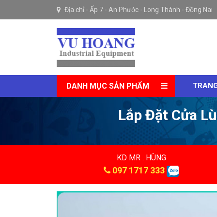
Địa chỉ -
Ấp 7 - An Phước - Long Thành - Đồng Nai
DANH MỤC SẢN PHẨM
TRANG
Lắp Đặt Cửa L
KD MR . HÙNG
097 1717 333