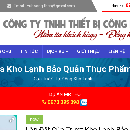
09
Email - vuhoang.tbcn@gmail.com
Hotline:
 CHỦ
TIN TỨC
DỊCH VỤ
GIỚI THIỆU
LIÊN HỆ
ùa Kho Lạnh Bảo Quản Thực Phẩ
Cửa Trượt Tự Động Kho Lạnh
DỰ ÁN MR.THO
0973 395 898
new
Lắp Đặt Cửa Trượt Kho Lạnh Bảo