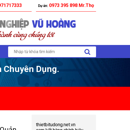
71717333
0973 395 898 Mr.Thọ
Dự án:
m Chuyên Dụng.
thietbitudong.net.vn
 Quản