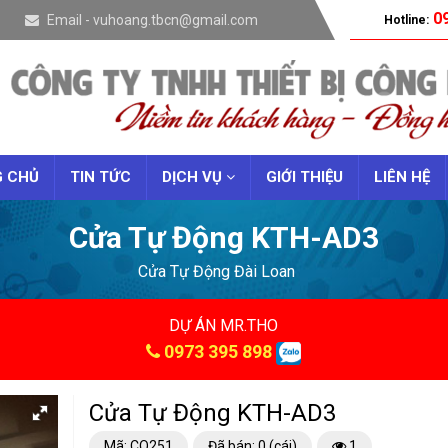
09
Email - vuhoang.tbcn@gmail.com
Hotline:
 CHỦ
TIN TỨC
DỊCH VỤ
GIỚI THIỆU
LIÊN HỆ
Cửa Tự Động KTH-AD3
Cửa Tự Động Đài Loan
DỰ ÁN MR.THO
0973 395 898
Cửa Tự Động KTH-AD3
Mã: CO251
Đã bán: 0 (cái)
1