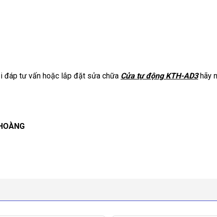
ải đáp tư vấn hoặc lắp đặt sửa chữa
Cửa tự động KTH-AD3
hãy n
 HOÀNG