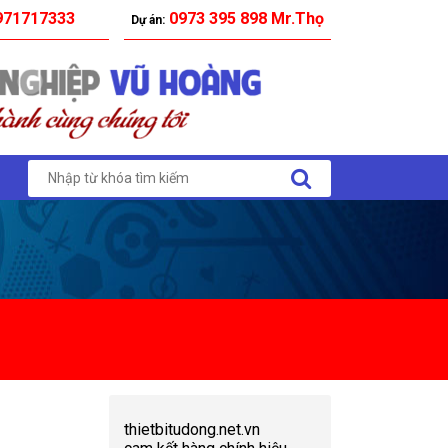
71717333
0973 395 898 Mr.Thọ
Dự án:
thietbitudong.net.vn