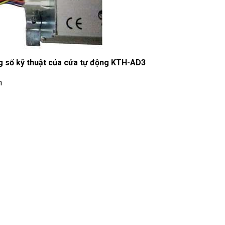
g số kỹ thuật của
cửa tự động KTH-AD3
h