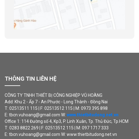
THÔNG TIN LIÊN HỆ
CÔNG TY TNHH THIẾT BỊ CÔNG NGHIỆP VŨ HOÀNG
Add: Khu 2 - Ấp 7 - An Phước - Long Thành - Đồng Nai
T: 02513511 115 | F: 02513512 115 | M: 0973 395 898
E: tbcn.vuhoang@gmail.com W:
www.thietbitudong.net.vn
Office 1: 114 Đường số 4, Kp3, P. Linh Xuân, Tp. Thủ Đức, Tp.HCM
T: 0283 8822 269 | F: 02513512 115 | M: 097 1717 333
E: tbcn.vuhoang@gmail.com W: www.thietbitudong.net.vn