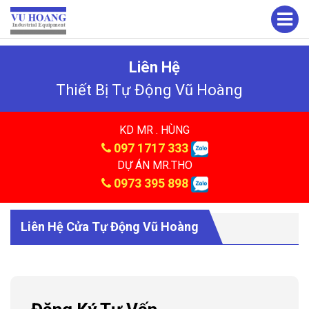
Liên Hệ
Thiết Bị Tự Động Vũ Hoàng
KD MR . HÙNG
097 1717 333
DỰ ÁN MR.THO
0973 395 898
Liên Hệ Cửa Tự Động Vũ Hoàng