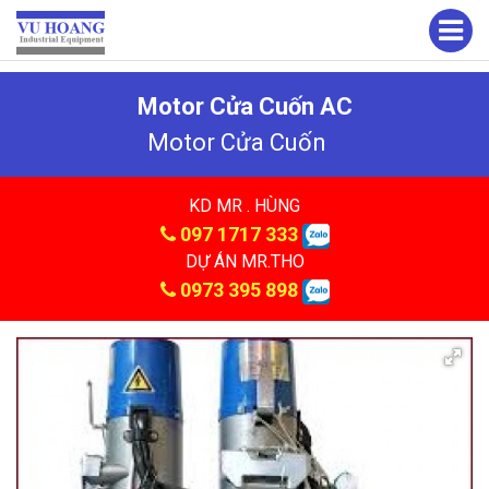
Motor Cửa Cuốn AC
Motor Cửa Cuốn
KD MR . HÙNG
097 1717 333
DỰ ÁN MR.THO
0973 395 898