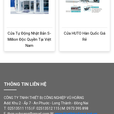
Cửa Tự Động Nhật Bản S-
Cửa HUTO Hàn Quốc Giá
Million Độc Quyền Tại Việt
Rẻ
Nam
THÔNG TIN LIÊN HỆ
CÔNG TY TNHH THIẾT BỊ CÔNG NGHIỆP VŨ HOÀNG
Add: Khu 2 - Ấp 7 - An Phước - Long Thành - Đồng Nai
T: 02513511 115 | F: 02513512 115 | M: 0973 395 898
E: tbcn.vuhoang@gmail.com W:
www.thietbitudong.net.vn