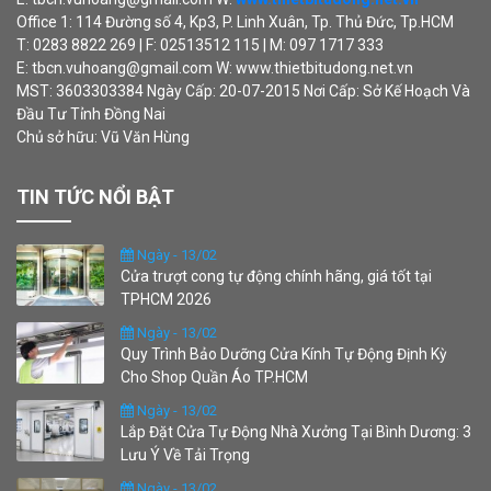
Office 1: 114 Đường số 4, Kp3, P. Linh Xuân, Tp. Thủ Đức, Tp.HCM
T: 0283 8822 269 | F: 02513512 115 | M: 097 1717 333
E: tbcn.vuhoang@gmail.com W: www.thietbitudong.net.vn
MST: 3603303384 Ngày Cấp: 20-07-2015 Nơi Cấp: Sở Kế Hoạch Và
Đầu Tư Tỉnh Đồng Nai
Chủ sở hữu: Vũ Văn Hùng
TIN TỨC NỔI BẬT
Ngày - 13/02
Cửa trượt cong tự động chính hãng, giá tốt tại
TPHCM 2026
Ngày - 13/02
Quy Trình Bảo Dưỡng Cửa Kính Tự Động Định Kỳ
Cho Shop Quần Áo TP.HCM
Ngày - 13/02
Lắp Đặt Cửa Tự Động Nhà Xưởng Tại Bình Dương: 3
Lưu Ý Về Tải Trọng
Ngày - 13/02