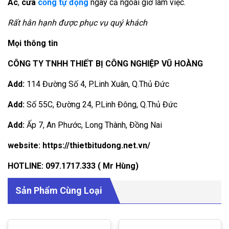
Ac
,
cửa
cổng tự động
ngay cả ngoài giờ làm việc.
Rất hân hạnh được phục vụ quý khách
Mọi thông tin
CÔNG TY TNHH THIẾT BỊ CÔNG NGHIỆP VŨ HOÀNG
Add:
114 Đường Số 4, P.Linh Xuân, Q.Thủ Đức
Add:
Số 55C, Đường 24, P.Linh Đông, Q.Thủ Đức
Add:
Ấp 7, An Phước, Long Thành, Đồng Nai
website: https://thietbitudong.net.vn/
HOTLINE:
097.1717.333
( Mr Hùng)
Sản Phẩm Cùng Loại