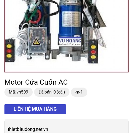
Motor Cửa Cuốn AC
Mã: vh509
Đã bán: 0 (cái)
1
LIÊN HỆ MUA HÀNG
thietbitudong.net.vn