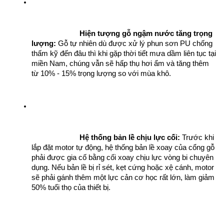
Hiện tượng gỗ ngậm nước tăng trọng 
lượng:
 Gỗ tự nhiên dù được xử lý phun sơn PU chống 
thấm kỹ đến đâu thì khi gặp thời tiết mưa dầm liên tục tại 
miền Nam, chúng vẫn sẽ hấp thụ hơi ẩm và tăng thêm 
từ 10% - 15% trọng lượng so với mùa khô.
Hệ thống bản lề chịu lực cối:
 Trước khi 
lắp đặt motor tự động, hệ thống bản lề xoay của cổng gỗ 
phải được gia cố bằng cối xoay chịu lực vòng bi chuyên 
dụng. Nếu bản lề bị rỉ sét, kẹt cứng hoặc xệ cánh, motor 
sẽ phải gánh thêm một lực cản cơ học rất lớn, làm giảm 
50% tuổi thọ của thiết bị.