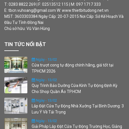
T: 0283 8822 269 | F: 02513512 115 | M: 097 1717 333
E: tbcn.vuhoang@gmail.com W: www.thietbitudong.net.vn
MST: 3603303384 Ngày Cấp: 20-07-2015 Nơi Cấp: Sở Kế Hoạch Và
Đầu Tư Tỉnh Đồng Nai
Chủ sở hữu: Vũ Văn Hùng
TIN TỨC NỔI BẬT
Ngày - 13/02
Cửa trượt cong tự động chính hãng, giá tốt tại
TPHCM 2026
Ngày - 13/02
Quy Trình Bảo Dưỡng Cửa Kính Tự Động Định Kỳ
Cho Shop Quần Áo TP.HCM
Ngày - 13/02
Lắp Đặt Cửa Tự Động Nhà Xưởng Tại Bình Dương: 3
Lưu Ý Về Tải Trọng
Ngày - 13/02
Giải Pháp Lắp Đặt Cửa Tự Động Trường Học, Giảng