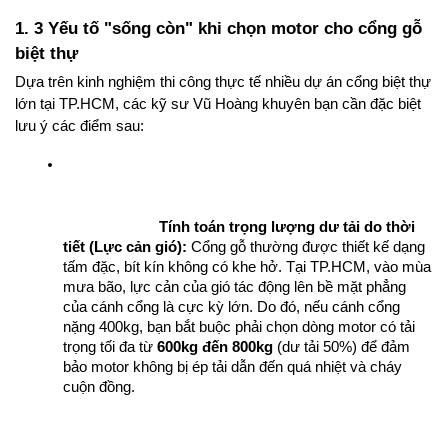
1. 3 Yếu tố "sống còn" khi chọn motor cho cổng gỗ 
biệt thự
Dựa trên kinh nghiệm thi công thực tế nhiều dự án cổng biệt thự 
lớn tại TP.HCM, các kỹ sư Vũ Hoàng khuyên bạn cần đặc biệt 
lưu ý các điểm sau:
Tính toán trọng lượng dư tải do thời 
tiết (Lực cản gió):
 Cổng gỗ thường được thiết kế dạng 
tấm đặc, bít kín không có khe hở. Tại TP.HCM, vào mùa 
mưa bão, lực cản của gió tác động lên bề mặt phẳng 
của cánh cổng là cực kỳ lớn. Do đó, nếu cánh cổng 
nặng 400kg, bạn bắt buộc phải chọn dòng motor có tải 
trọng tối đa từ 
600kg đến 800kg
 (dư tải 50%) để đảm 
bảo motor không bị ép tải dẫn đến quá nhiệt và cháy 
cuộn đồng.