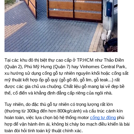
Tại các khu đô thị biệt thự cao cấp ở TP.HCM như Thảo Điền 
(Quận 2), Phú Mỹ Hưng (Quận 7) hay Vinhomes Central Park, 
xu hướng sử dụng cổng gỗ tự nhiên nguyên khối hoặc cổng sắt 
mỹ thuật kết hợp ốp gỗ quý (gỗ gõ đỏ, gỗ lim, gỗ teak...) rất 
được các gia chủ ưa chuộng. Chất liệu gỗ mang lại vẻ đẹp bề 
thế, cổ điển và khẳng định đẳng cấp riêng của ngôi nhà.
Tuy nhiên, do đặc thù gỗ tự nhiên có trọng lượng rất lớn 
(thường từ 300kg đến hơn 800kg/cánh) và cấu trúc cánh kín 
hoàn toàn, việc lựa chọn bộ hệ thống motor
cổng tự động
 phù 
hợp để vận hành êm ái, không bị cháy bo mạch điều khiển là bài 
toán đòi hỏi tính toán kỹ thuật chính xác.