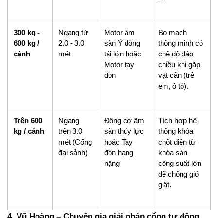
300 kg - 
Ngang từ 
Motor âm 
Bo mạch 
600 kg / 
2.0 - 3.0 
sàn Ý dòng 
thông minh có 
cánh
mét
tải lớn hoặc 
chế độ đảo 
Motor tay 
chiều khi gặp 
đòn
vật cản (trẻ 
em, ô tô).
Trên 600 
Ngang 
Động cơ âm 
Tích hợp hệ 
kg / cánh
trên 3.0 
sàn thủy lực 
thống khóa 
mét (Cổng 
hoặc Tay 
chốt điện từ 
đại sảnh)
đòn hạng 
khóa sàn 
nặng
công suất lớn 
để chống gió 
giật.
4. Vũ Hoàng – Chuyên gia giải pháp cổng tự động 