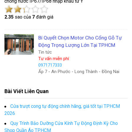
chống nước IP67/IP68 nhập khẩu từ Ý
2.3
5
sao của
7
đánh giá
Bí Quyết Chọn Motor Cho Cổng Gỗ Tự
Động Trọng Lượng Lớn Tại TP.HCM
Tin tức
Tư vấn miễn phí
0971717333
Ấp 7 - An Phước - Long Thành - Đồng Nai
Bài Viết Liên Quan
Cửa trượt cong tự động chính hãng, giá tốt tại TPHCM
2026
Quy Trình Bảo Dưỡng Cửa Kính Tự Động Định Kỳ Cho
Shop Quần Áo TP.HCM