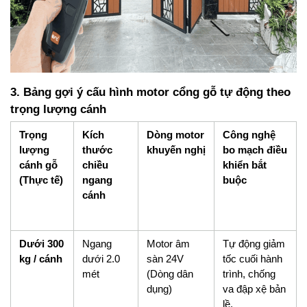
3. Bảng gợi ý cấu hình motor cổng gỗ tự động theo 
trọng lượng cánh
Trọng 
Kích 
Dòng motor 
Công nghệ 
lượng 
thước 
khuyến nghị
bo mạch điều 
cánh gỗ 
chiều 
khiển bắt 
(Thực tế)
ngang 
buộc
cánh
Dưới 300 
Ngang 
Motor âm 
Tự động giảm 
kg / cánh
dưới 2.0 
sàn 24V 
tốc cuối hành 
mét
(Dòng dân 
trình, chống 
dụng)
va đập xệ bản 
lề.