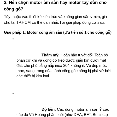
2. Nên chọn motor âm sàn hay motor tay đòn cho 
cổng gỗ?
Tùy thuộc vào thiết kế kiến trúc và không gian sân vườn, gia 
chủ tại TP.HCM có thể cân nhắc hai giải pháp động cơ sau:
Giải pháp 1: Motor cổng âm sàn (Ưu tiên số 1 cho cổng gỗ)
Thẩm mỹ:
 Hoàn hảo tuyệt đối. Toàn bộ 
phần cơ khí và động cơ kéo được giấu kín dưới mặt 
đất, che phủ bằng nắp inox 304 không rỉ. Vẻ đẹp mộc 
mạc, sang trọng của cánh cổng gỗ không bị phá vỡ bởi 
các thiết bị kim loại.
Độ bền:
 Các dòng motor âm sàn Ý cao 
cấp do Vũ Hoàng phân phối (như DEA, BFT, Beninca) 