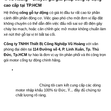
cao cấp tại TP.HCM
Hệ thống 
cổng gỗ tự động
 có giá trị đầu tư rất cao từ phần 
cánh đến phần động cơ. Việc giao phó cho một đơn vị lắp đặt 
không chuyên có thể dẫn đến việc đấu nối sai sơ đồ điện gây 
cháy bo mạch, hoặc căn chỉnh góc mở motor không chuẩn làm 
xé nứt thớ gỗ tại vị trí bắt tai cối.
Công ty TNHH Thiết Bị Công Nghiệp Vũ Hoàng
 với văn 
phòng đại diện tại 
114 Đường số 4, P. Linh Xuân, Tp. Thủ 
Đức, Tp.HCM
 tự hào là đơn vị uy tín phân phối và thi công trọn 
gói motor cổng tự động chính hãng.
Chúng tôi cam kết cung cấp các dòng 
motor nhập khẩu 100% từ Đức, Ý... đầy đủ chứng từ 
chất lượng rõ ràng.