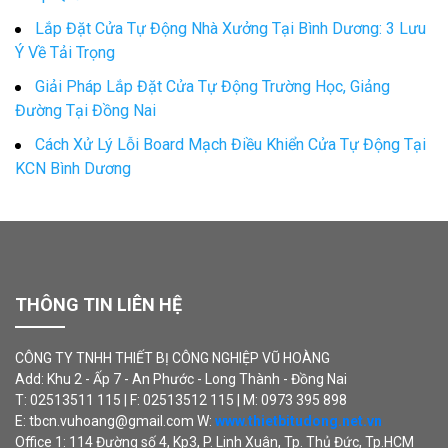
Lắp Đặt Cửa Tự Động Nhà Xưởng Tại Bình Dương: 3 Lưu
Ý Về Tải Trọng
Giải Pháp Lắp Đặt Cửa Tự Động Trường Học, Giảng
Đường Tại Đồng Nai
Cách Xử Lý Lỗi Board Mạch Điều Khiển Cửa Tự Động Tại
KCN Bình Dương
THÔNG TIN LIÊN HỆ
CÔNG TY TNHH THIẾT BỊ CÔNG NGHIỆP VŨ HOÀNG
Add: Khu 2 - Ấp 7 - An Phước - Long Thành - Đồng Nai
T: 02513511 115 | F: 02513512 115 | M: 0973 395 898
E: tbcn.vuhoang@gmail.com W:
www.thietbitudong.net.vn
Office 1: 114 Đường số 4, Kp3, P. Linh Xuân, Tp. Thủ Đức, Tp.HCM