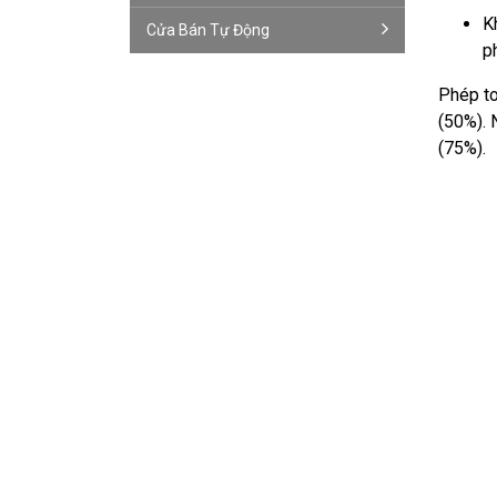
K
Cửa Bán Tự Động
ph
Phép to
(50%). 
(75%).