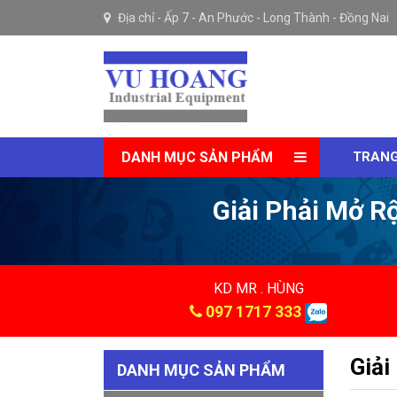
Địa chỉ -
Ấp 7 - An Phước - Long Thành - Đồng Nai
DANH MỤC SẢN PHẨM
TRANG
Giải Phải Mở R
KD MR . HÙNG
097 1717 333
Giải
DANH MỤC SẢN PHẨM