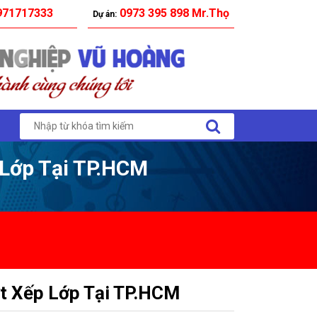
71717333
0973 395 898 Mr.Thọ
Dự án:
 Lớp Tại TP.HCM
ợt Xếp Lớp Tại TP.HCM