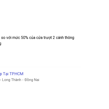
 đi so với mức 50% của cửa trượt 2 cánh thông
g
ớp Tại TP.HCM
- Long Thành - Đồng Nai