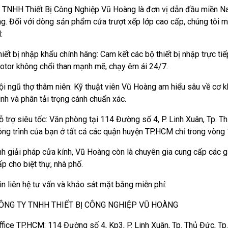
 TNHH Thiết Bị Công Nghiệp Vũ Hoàng là đơn vị dẫn đầu miền Na
g. Đối với dòng sản phẩm cửa trượt xếp lớp cao cấp, chúng tôi 
:
iết bị nhập khẩu chính hãng: Cam kết các bộ thiết bị nhập trực tiế
otor không chổi than mạnh mẽ, chạy êm ái 24/7.
ội ngũ thợ thâm niên: Kỹ thuật viên Vũ Hoàng am hiểu sâu về cơ kh
ình và phân tải trọng cánh chuẩn xác.
ỗ trợ siêu tốc: Văn phòng tại 114 Đường số 4, P. Linh Xuân, Tp. T
ông trình của bạn ở tất cả các quận huyện TP.HCM chỉ trong vòng 
h giải pháp cửa kính, Vũ Hoàng còn là chuyên gia cung cấp các g
p cho biệt thự, nhà phố.
in liên hệ tư vấn và khảo sát mặt bằng miễn phí:
ÔNG TY TNHH THIẾT BỊ CÔNG NGHIỆP VŨ HOÀNG
ffice TP.HCM: 114 Đường số 4, Kp3, P. Linh Xuân, Tp. Thủ Đức, T