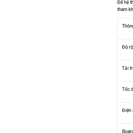
Để hệ t
tham kh
Thông
Độ rộ
Tải t
Tốc 
Điện 
Board