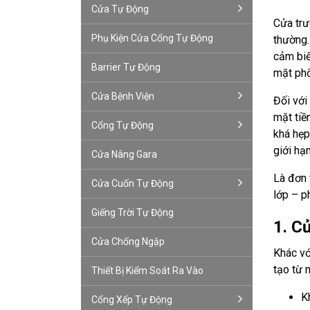
Cửa Tự Động
Cửa trư
Phụ Kiện Cửa Cổng Tự Động
thường.
cảm biế
Barrier Tự Động
mặt phố
Cửa Bệnh Viện
Đối với
mặt tiề
Cổng Tự Động
khá hẹp
giới hạ
Cửa Nâng Gara
Là đơn 
Cửa Cuốn Tự Động
lớp – p
Giếng Trời Tự Động
1. C
Cửa Chống Ngập
Khác vớ
tạo từ 
Thiết Bị Kiểm Soát Ra Vào
K
Cổng Xếp Tự Động