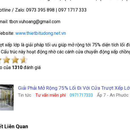
otline / Zalo: 0973 395 898 | 097 1717 333
mail: tbcn.vuhoang@gmail.com
ebsite:
www.thietbitudong.net.vn
ợt xếp lớp là giải pháp tối ưu giúp mở rộng tới 75% diện tích lối
 Cấu trúc này hoạt động nhờ các cánh cửa chuyển động xếp chồn
o của
1310
đánh giá
Giải Phải Mở Rộng 75% Lối Đi Với Cửa Trượt Xếp L
Tin tức
Tư vấn miễn phí
0971717333
Ấp 7 - An Phước 
ết Liên Quan