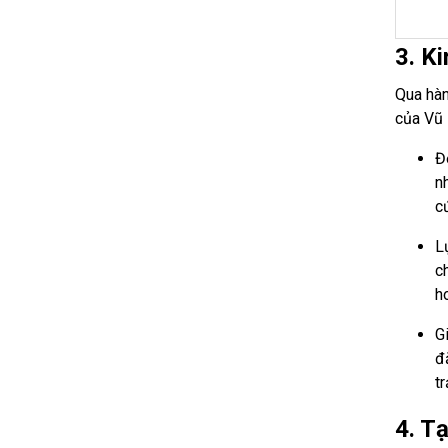
3. K
Qua hàn
của Vũ 
Đ
n
c
L
c
h
G
đ
t
4. T