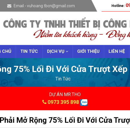
09
Email - vuhoang.tbcn@gmail.com
Hotline:
 CHỦ
TIN TỨC
DỊCH VỤ
GIỚI THIỆU
LIÊN HỆ
ộng 75% Lối Đi Với Cửa Trượt Xếp
Tin Tức
DỰ ÁN MR.THO
0973 395 898
 Phải Mở Rộng 75% Lối Đi Với Cửa Trư