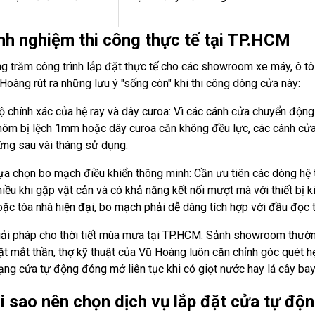
inh nghiệm thi công thực tế tại TP.HCM
g trăm công trình lắp đặt thực tế cho các showroom xe máy, ô tô
Hoàng rút ra những lưu ý "sống còn" khi thi công dòng cửa này:
ộ chính xác của hệ ray và dây curoa: Vì các cánh cửa chuyển động 
hôm bị lệch 1mm hoặc dây curoa căn không đều lực, các cánh cửa s
ứng sau vài tháng sử dụng.
ựa chọn bo mạch điều khiển thông minh: Cần ưu tiên các dòng hệ
hiều khi gặp vật cản và có khả năng kết nối mượt mà với thiết bị k
oặc tòa nhà hiện đại, bo mạch phải dễ dàng tích hợp với đầu đọc t
iải pháp cho thời tiết mùa mưa tại TP.HCM: Sảnh showroom thườn
ặt mắt thần, thợ kỹ thuật của Vũ Hoàng luôn căn chỉnh góc quét hẹp
rạng cửa tự động đóng mở liên tục khi có giọt nước hay lá cây bay
ại sao nên chọn dịch vụ lắp đặt cửa tự độ