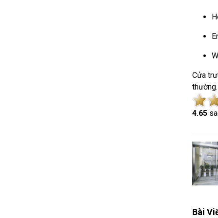
H
E
W
Cửa trư
thường.
4.6
5
sa
Bài Vi