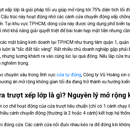
ợt xếp lớp là giải pháp tối ưu giúp mở rộng tới 75% diện tích lối
 Cấu trúc này hoạt động nhờ các cánh cửa chuyển động xếp chồng 
n. Tại khu vực TP.HCM, dòng cửa này được ứng dụng phổ biến tạ
 nhờ khả năng giải quyết triệt để bài toán hẹp mặt tiền nhưng cần
 các mặt bằng kinh doanh tại TP.HCM như trung tâm quận 1, quận 
n luôn là "tấc đất tấc vàng". Rất nhiều chủ doanh nghiệp gặp phải 
, nhưng lượng khách ra vào cùng lúc lại quá đông. Nếu lắp cửa tr
n nghiêm trọng.
vị chuyên sâu trong lĩnh vực
cửa tự động
, Công ty Vũ Hoàng xin c
hương án mở rộng không gian tối đa đang trở thành xu hướng kiến 
ửa trượt xếp lớp là gì? Nguyên lý mở rộng
i cơ chế hoạt động của cửa trượt tiêu chuẩn (chỉ có 1 cánh chạy t
nhiều cánh chuyển động (thường là 2 hoặc 4 cánh) kết hợp hệ thốn
hi đóng cửa: Các cánh cửa nối đuôi nhau kéo ra để đóng kín không