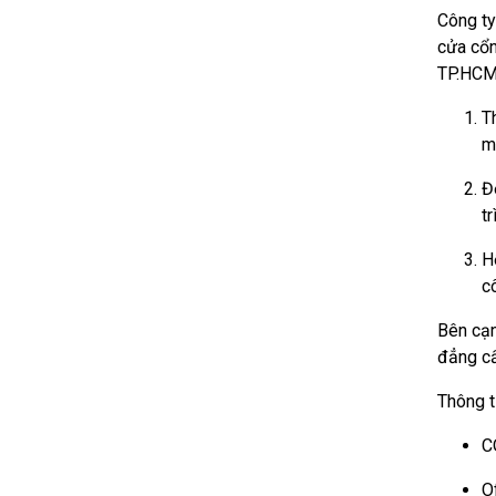
Công ty
cửa cổn
TP.HCM
Th
m
Đ
tr
H
c
Bên cạn
đẳng cấ
Thông t
C
O