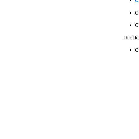
C
C
C
Thiết k
C