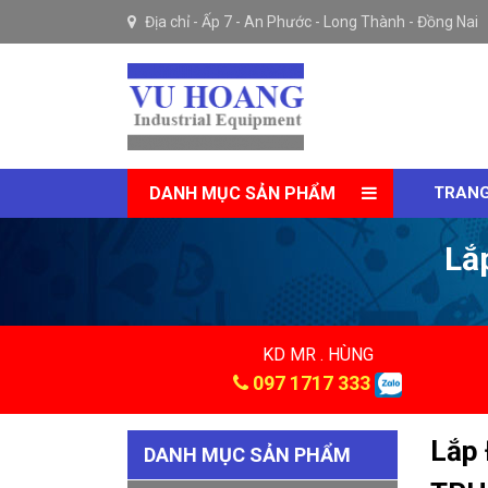
Địa chỉ -
Ấp 7 - An Phước - Long Thành - Đồng Nai
DANH MỤC SẢN PHẨM
TRANG
Lắ
KD MR . HÙNG
097 1717 333
Lắp 
DANH MỤC SẢN PHẨM