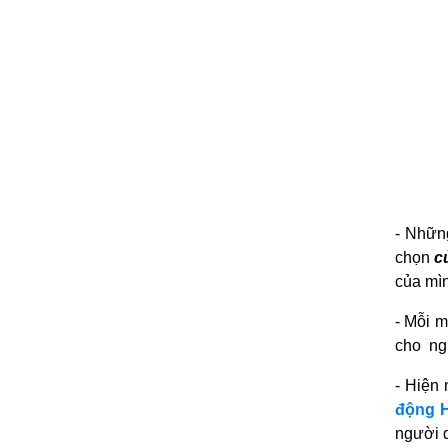
- Những
chọn
c
của mì
- Mỗi 
cho ng
- Hiện 
động 
người 