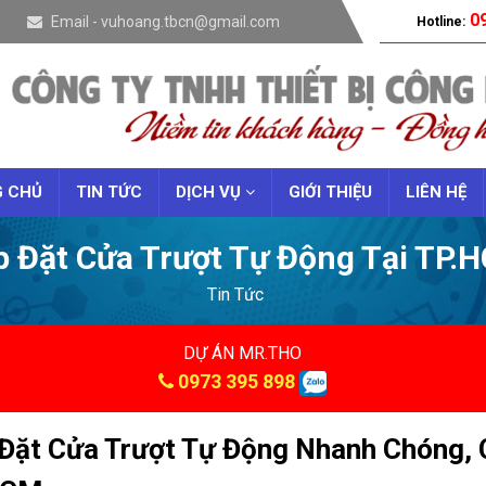
09
Email - vuhoang.tbcn@gmail.com
Hotline:
 CHỦ
TIN TỨC
DỊCH VỤ
GIỚI THIỆU
LIÊN HỆ
p Đặt Cửa Trượt Tự Động Tại TP.
Tin Tức
DỰ ÁN MR.THO
0973 395 898
Đặt Cửa Trượt Tự Động Nhanh Chóng, C