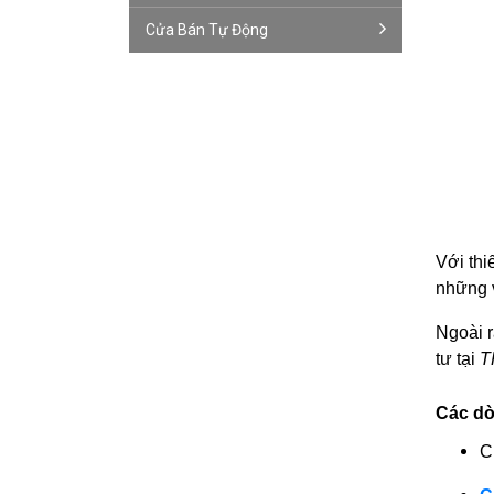
Cửa Bán Tự Động
Với thi
những v
Ngoài 
tư tại
T
Các dò
C