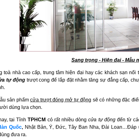
Sang trọng - Hiện đại - Mẫu
 toà nhà cao cấp, trung tâm hiện đại hay các khách sạn nổi t
ửa tự động
trượt cong để lắp đặt nhằm tăng sự đẳng cấp, chu
nh.
mẫu sản phẩm
cửa trượt đóng mở tự động
sẽ có những đặc điểm
ười dùng lựa chọn.
nay, tại Tỉnh
TPHCM
có rất nhiều dòng
cửa tự động
đến từ c
Hàn Quốc
,
Nhật Bản, Ý, Đức, Tây Ban Nha, Đài Loan…Đáp ứn
dùng đưa ra.