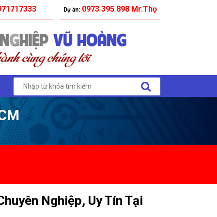
71717333
0973 395 898 Mr.Thọ
Dự án:
HCM
huyên Nghiệp, Uy Tín Tại