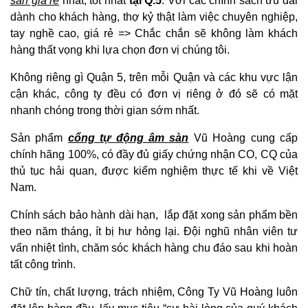
sàn giá rẻ
nhất, tốt nhất
tại Q.5
. Với các chính sách ưu đãi
dành cho khách hàng, thợ kỷ thật làm việc chuyên nghiệp,
tay nghề cao, giá rẻ => Chắc chắn sẽ không làm khách
hàng thất vọng khi lựa chọn đơn vị chúng tôi.
Không riêng gì Quận 5, trên mỗi Quận và các khu vực lận
cận khác, công ty đều có đơn vị riêng ở đó sẽ có mặt
nhanh chóng trong thời gian sớm nhất.
Sản phẩm
cổng tự động âm sàn
Vũ Hoàng cung cấp
chính hãng 100%, có đầy đủ giấy chứng nhận CO, CQ của
thủ tục hải quan, được kiểm nghiệm thực tế khi về Việt
Nam.
Chính sách bảo hành dài hạn, lắp đặt xong sản phẩm bền
theo năm tháng, ít bị hư hỏng lại. Đội nghũ nhân viên tư
vấn nhiệt tình, chăm sóc khách hàng chu đáo sau khi hoàn
tất công trình.
Chữ tín, chất lượng, trách nhiệm, Công Ty Vũ Hoàng luôn