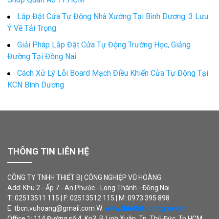
Lắp Đặt Cửa Tự Động Nhà Xưởng Tại Bình Dương: 3 Lưu
Ý Về Tải Trọng
Giải Pháp Lắp Đặt Cửa Tự Động Trường Học, Giảng
Đường Tại Đồng Nai
Cách Xử Lý Lỗi Board Mạch Điều Khiển Cửa Tự Động Tại
KCN Bình Dương
THÔNG TIN LIÊN HỆ
CÔNG TY TNHH THIẾT BỊ CÔNG NGHIỆP VŨ HOÀNG
Add: Khu 2 - Ấp 7 - An Phước - Long Thành - Đồng Nai
T: 02513511 115 | F: 02513512 115 | M: 0973 395 898
E: tbcn.vuhoang@gmail.com W:
www.thietbitudong.net.vn
Office 1: 114 Đường số 4, Kp3, P. Linh Xuân, Tp. Thủ Đức, Tp.HCM