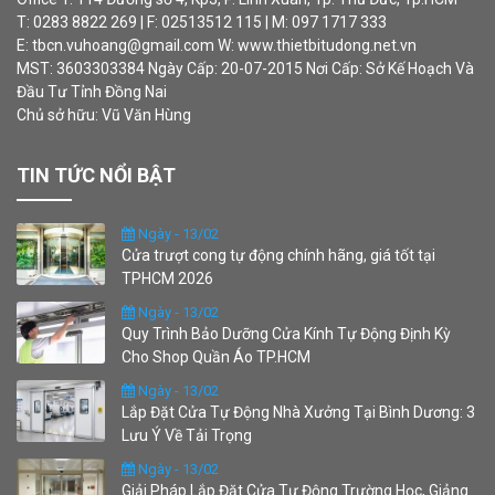
T: 0283 8822 269 | F: 02513512 115 | M: 097 1717 333
E: tbcn.vuhoang@gmail.com W: www.thietbitudong.net.vn
MST: 3603303384 Ngày Cấp: 20-07-2015 Nơi Cấp: Sở Kế Hoạch Và
Đầu Tư Tỉnh Đồng Nai
Chủ sở hữu: Vũ Văn Hùng
TIN TỨC NỔI BẬT
Ngày - 13/02
Cửa trượt cong tự động chính hãng, giá tốt tại
TPHCM 2026
Ngày - 13/02
Quy Trình Bảo Dưỡng Cửa Kính Tự Động Định Kỳ
Cho Shop Quần Áo TP.HCM
Ngày - 13/02
Lắp Đặt Cửa Tự Động Nhà Xưởng Tại Bình Dương: 3
Lưu Ý Về Tải Trọng
Ngày - 13/02
Giải Pháp Lắp Đặt Cửa Tự Động Trường Học, Giảng