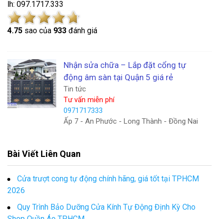
lh: 097.1717.333
4.7
5
sao của
933
đánh giá
Nhận sửa chữa – Lắp đặt cổng tự
động âm sàn tại Quận 5 giá rẻ
Tin tức
Tư vấn miễn phí
0971717333
Ấp 7 - An Phước - Long Thành - Đồng Nai
Bài Viết Liên Quan
Cửa trượt cong tự động chính hãng, giá tốt tại TPHCM
2026
Quy Trình Bảo Dưỡng Cửa Kính Tự Động Định Kỳ Cho
Shop Quần Áo TP.HCM