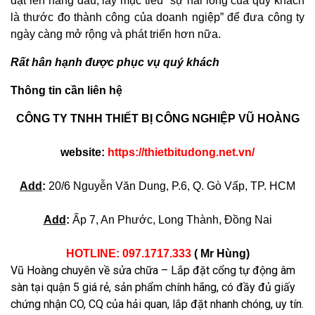
đặt lên hàng đầu, lấy mục tiêu “sự hài lòng của quý khách
là thước đo thành công của doanh ngiệp” để đưa công ty
ngày càng mở rộng và phát triển hơn nữa.
Rất hân hạnh được phục vụ quý khách
Thông tin cần liên hệ
CÔNG TY TNHH THIẾT BỊ CÔNG NGHIỆP VŨ HOÀNG
website:
https://thietbitudong.net.vn/
Add
:
20/6 Nguyễn Văn Dung, P.6, Q. Gò Vấp, TP. HCM
Add
:
Ấp 7, An Phước, Long Thành, Đồng Nai
HOTLINE: 097.1717.333
( Mr Hùng)
Vũ Hoàng chuyên về sửa chữa – Lắp đặt cổng tự động âm
sàn tại quận 5 giá rẻ, sản phẩm chính hãng, có đầy đủ giấy
chứng nhận CO, CQ của hải quan, lắp đặt nhanh chóng, uy tín.