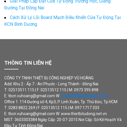
Giải Pháp Lắp Đặt Cửa Tự Động Trường Học, Giảng
Đường Tại Đồng Nai
Cách Xử Lý Lỗi Board Mạch Điều Khiển Cửa Tự Động Tại
KCN Bình Dương
THÔNG TIN LIÊN HỆ
CÔNG TY TNHH THIẾT BỊ CÔNG NGHIỆP VŨ HOÀNG
Add: Khu 2 - Ấp 7 - An Phước - Long Thành - Đồng Nai
T: 02513511 115 | F: 02513512 115 | M: 0973 395 898
E: tbcn.vuhoang@gmail.com W:
www.thietbitudong.net.vn
Office 1: 114 Đường số 4, Kp3, P. Linh Xuân, Tp. Thủ Đức, Tp.HCM
T: 0283 8822 269 | F: 02513512 115 | M: 097 1717 333
E: tbcn.vuhoang@gmail.com W: www.thietbitudong.net.vn
MST: 3603303384 Ngày Cấp: 20-07-2015 Nơi Cấp: Sở Kế Hoạch Và
Đầu Tư Tỉnh Đồng Nai