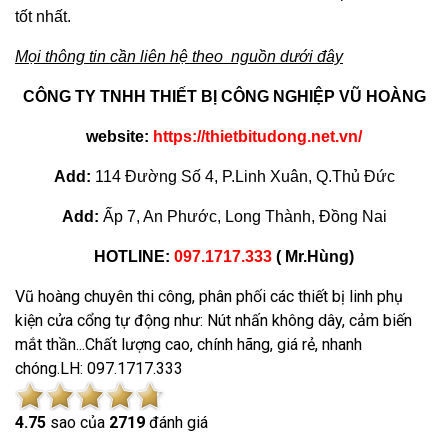
tốt nhất.
Mọi thông tin cần liên hệ theo nguồn dưới đây
CÔNG TY TNHH THIẾT BỊ CÔNG NGHIỆP VŨ HOÀNG
website:
https://thietbitudong.net.vn/
Add:
114 Đường Số 4, P.Linh Xuân, Q.Thủ Đức
Add:
Ấp 7, An Phước, Long Thành, Đồng Nai
HOTLINE:
097.1717.333
( Mr.Hùng)
Vũ hoàng chuyên thi công, phân phối các thiết bị linh phụ
kiện cửa cổng tự động như: Nút nhấn không dây, cảm biến
mắt thần...Chất lượng cao, chính hãng, giá rẻ, nhanh
chóng.LH: 097.1717.333
4.7
5
sao của
2719
đánh giá