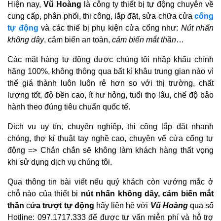
Hiện nay,
Vũ Hoàng
là công ty thiết bị tự động chuyên về
cung cấp, phân phối, thi công, lắp đặt, sửa chữa cửa
cổng
tự động
và các thiế bị phụ kiện cửa cổng như:
Nút nhấn
không dây
, cảm biến an toàn,
cảm biến mắt thần
…
Các mặt hàng tự động được chúng tôi nhập khẩu chính
hãng 100%, không thông qua bất kì khâu trung gian nào vì
thế giá thành luôn luôn rẻ hơn so với thị trường, chất
lượng tốt, độ bền cao, ít hư hỏng, tuổi thọ lâu, chế độ bảo
hành theo đúng tiêu chuẩn quốc tế.
Dịch vụ uy tín, chuyên nghiệp, thi công lắp đặt nhanh
chóng, thợ kỉ thuật tay nghề cao, chuyên vế cửa cổng tự
động => Chắn chắn sẽ không làm khách hàng thất vọng
khi sử dụng dịch vụ chúng tôi.
Qua thông tin bài viết nếu quý khách còn vướng mắc ở
chỗ nào của thiết bị
nút nhấn không dây, cảm biến mắt
thần
c
ửa trượt tự động
hãy liên hệ với
Vũ Hoàng
qua số
Hotline:
097.1717.333
để được tư vấn miễn phí và hỗ trợ