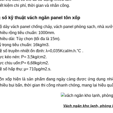
iết kiệm chi phí, thời gian và nhân công.
 số kỹ thuật vách ngăn panel tôn xốp
ộ dày vách panel chống cháy, vách panel phòng sạch, nhà x
hiều rộng tiêu chuẩn: 1000mm.
hiều dài: Tùy chọn (tối đa là 15m).
ỷ trọng tiêu chuẩn: 16kg/m3.
ệ số truyền nhiệt ổn định: λ=0,035Kcal/m.h.°C .
ực kéo nén: P= 3,5kg/cm2.
ực chịu uốn:P= 6,68kg/cm2.
ệ số hấp thụ: µ= 710µg/m2.s.
tôn xốp hiện là sản phẩm đang ngày càng được ứng dụng nhiề
nhiều bụi bẩn, thời gian thi công nhanh chóng, mang lại hiệu qu
Vách ngăn kho lạnh, phòng 