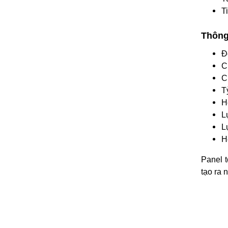
T
Thông
Đ
C
C
T
H
L
L
H
Panel 
tạo ra 