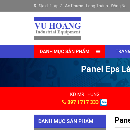
Địa chỉ -
Ấp 7 - An Phước - Long Thành - Đồng Nai
DANH MỤC SẢN PHẨM
TRANG
Panel Eps L
KD MR . HÙNG
097 1717 333
Pane
DANH MỤC SẢN PHẨM