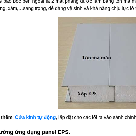
le bao bọc bên ngoài là 2 mặt phẳng được làm bằng tôn mạ mà
ắng, xám,…sang trọng, dễ dàng vệ sinh và khả năng chịu lực lớ
 thêm
:
Cửa kính tự động
, lắp đặt cho các lối ra vào sảnh chín
rường ứng dụng panel EPS.