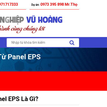
71717333
0973 395 898 Mr.Thọ
Dự án:
Từ Panel EPS
el EPS Là Gì?