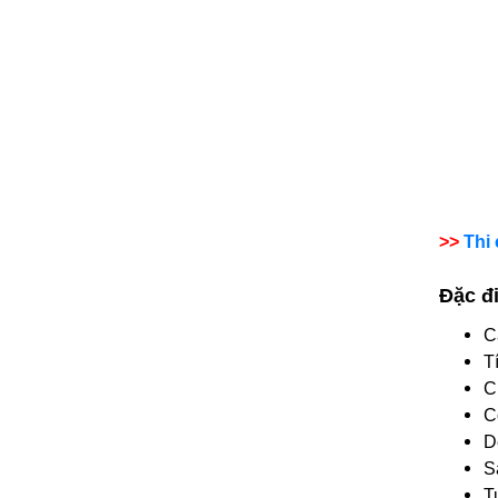
>>
Thi
Đặc đi
C
T
C
C
D
S
T