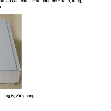
u với các màu sắc đa dạng như: xanh, trắng,
n.
h công ty, văn phòng,..