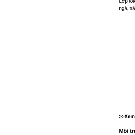
Lớp to
ngà, tr
>>Xem
Môi t