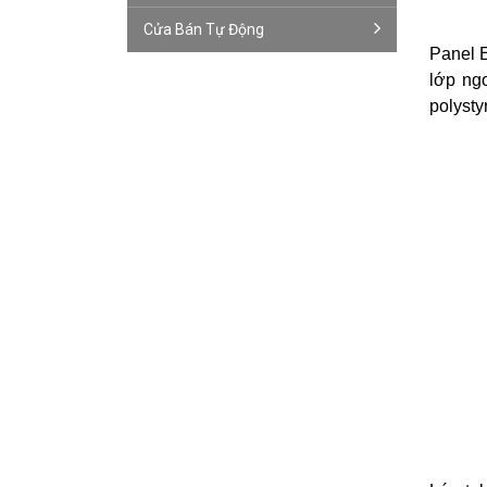
Cửa Bán Tự Động
Panel E
lớp ng
polysty