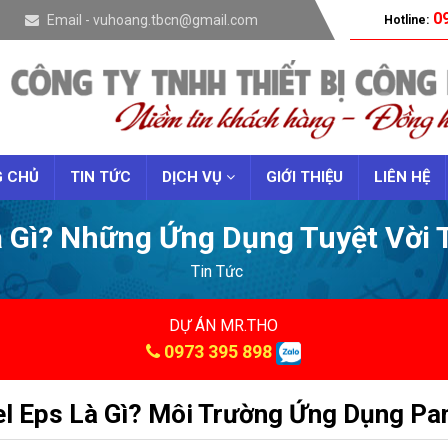
09
Email - vuhoang.tbcn@gmail.com
Hotline:
 CHỦ
TIN TỨC
DỊCH VỤ
GIỚI THIỆU
LIÊN HỆ
à Gì? Những Ứng Dụng Tuyệt Vời 
Tin Tức
DỰ ÁN MR.THO
0973 395 898
l Eps Là Gì? Môi Trường Ứng Dụng Pan