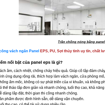
Trần chống nóng bằng panel
 công vách ngăn Panel
EPS, PU, Sợi thủy tinh uy tín
, chất l
ểm nổi bật của panel eps là gì?
ách âm, cách nhiệt, chống cháy hiệu quả. Giúp cô lập đám cháy
ính ứng dụng rộng rãi, thích hợp làm vách ngăn, cửa phòng m
hống ẩm mốc, không có sự phát triển của vi khuẩn, và không phâ
ó thể tháo lắp đơn giản và nhanh chóng, tuổi thọ cao, khả năng 
ễ dàng lắp đặt, thời gian thi công nhanh chóng.
ản phẩm được định hình sẵn, dễ dàng vận chuyển.
uổi thọ cao, có thể tái sử dụng nhiều lần.