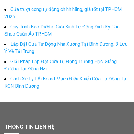
Cửa trượt cong tự động chính hãng, giá tốt tại TPHCM
2026
Quy Trình Bảo Dưỡng Cửa Kính Tự Động Định Kỳ Cho
Shop Quần Áo TP.HCM
Lắp Đặt Cửa Tự Động Nhà Xưởng Tại Bình Dương: 3 Lưu
Ý Về Tải Trọng
Giải Pháp Lắp Đặt Cửa Tự Động Trường Học, Giảng
Đường Tại Đồng Nai
Cách Xử Lý Lỗi Board Mạch Điều Khiển Cửa Tự Động Tại
KCN Bình Dương
THÔNG TIN LIÊN HỆ