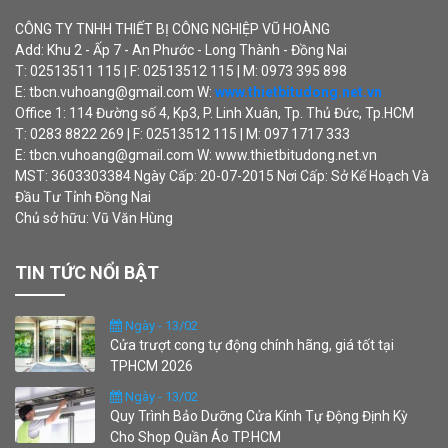
CÔNG TY TNHH THIẾT BỊ CÔNG NGHIỆP VŨ HOÀNG
Add: Khu 2 - Ấp 7 - An Phước - Long Thành - Đồng Nai
T: 02513511 115 | F: 02513512 115 | M: 0973 395 898
E: tbcn.vuhoang@gmail.com W:
www.thietbitudong.net.vn
Office 1: 114 Đường số 4, Kp3, P. Linh Xuân, Tp. Thủ Đức, Tp.HCM
T: 0283 8822 269 | F: 02513512 115 | M: 097 1717 333
E: tbcn.vuhoang@gmail.com W: www.thietbitudong.net.vn
MST: 3603303384 Ngày Cấp: 20-07-2015 Nơi Cấp: Sở Kế Hoạch Và
Đầu Tư Tỉnh Đồng Nai
Chủ sở hữu: Vũ Văn Hùng
TIN TỨC NỔI BẬT
Ngày - 13/02
Cửa trượt cong tự động chính hãng, giá tốt tại
TPHCM 2026
Ngày - 13/02
Quy Trình Bảo Dưỡng Cửa Kính Tự Động Định Kỳ
Cho Shop Quần Áo TP.HCM