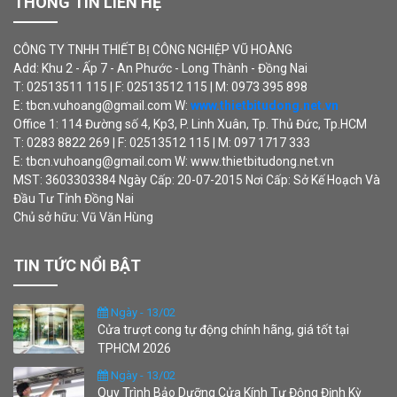
THÔNG TIN LIÊN HỆ
CÔNG TY TNHH THIẾT BỊ CÔNG NGHIỆP VŨ HOÀNG
Add: Khu 2 - Ấp 7 - An Phước - Long Thành - Đồng Nai
T: 02513511 115 | F: 02513512 115 | M: 0973 395 898
E: tbcn.vuhoang@gmail.com W:
www.thietbitudong.net.vn
Office 1: 114 Đường số 4, Kp3, P. Linh Xuân, Tp. Thủ Đức, Tp.HCM
T: 0283 8822 269 | F: 02513512 115 | M: 097 1717 333
E: tbcn.vuhoang@gmail.com W: www.thietbitudong.net.vn
MST: 3603303384 Ngày Cấp: 20-07-2015 Nơi Cấp: Sở Kế Hoạch Và
Đầu Tư Tỉnh Đồng Nai
Chủ sở hữu: Vũ Văn Hùng
TIN TỨC NỔI BẬT
Ngày - 13/02
Cửa trượt cong tự động chính hãng, giá tốt tại
TPHCM 2026
Ngày - 13/02
Quy Trình Bảo Dưỡng Cửa Kính Tự Động Định Kỳ