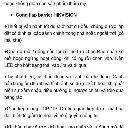
hoặc không gian cần sản phẩm thẩm mỹ.
Cổng flap barrier HIKVISION
+Thiết bị vận hành tốt dù là ở bất cứ đâu, chúng được lắp
đặt cố định tại các sảnh chính trong nhà hoặc ngoài trời (có
mái che)
+Chế độ mở / đóng còn lại có thể lựa chọn.Rào chắn sẽ
mở hoặc ngừng hoạt động khi có người chen vào. Đèn
LED cho biết trạng thái vào / ra và đi qua.
+Tự phát hiện, tự chẩn đoán và cảnh báo tự động .Cảnh
báo bằng âm thanh và hình ảnh sẽ được kích hoạt khi phát
hiện sự xâm nhập, điều hướng đi ngược chiều và trèo qua
hàng rào.
+Giao tiếp mạng TCP / IP: Dữ liệu giao tiếp được mã hóa
đặc biệt để giảm lo ngại về rò rỉ quyền riêng tư.
+Khi báo cháy được kích hoạt, rào chắn sẽ tự động mở để