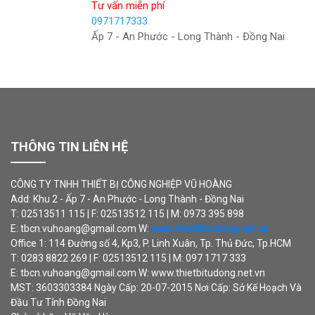
Tư vấn miễn phí
0971717333
Ấp 7 - An Phước - Long Thành - Đồng Nai
THÔNG TIN LIÊN HỆ
CÔNG TY TNHH THIẾT BỊ CÔNG NGHIỆP VŨ HOÀNG
Add: Khu 2 - Ấp 7 - An Phước - Long Thành - Đồng Nai
T: 02513511 115 | F: 02513512 115 | M: 0973 395 898
E: tbcn.vuhoang@gmail.com W:
www.thietbitudong.net.vn
Office 1: 114 Đường số 4, Kp3, P. Linh Xuân, Tp. Thủ Đức, Tp.HCM
T: 0283 8822 269 | F: 02513512 115 | M: 097 1717 333
E: tbcn.vuhoang@gmail.com W: www.thietbitudong.net.vn
MST: 3603303384 Ngày Cấp: 20-07-2015 Nơi Cấp: Sở Kế Hoạch Và
Đầu Tư Tỉnh Đồng Nai