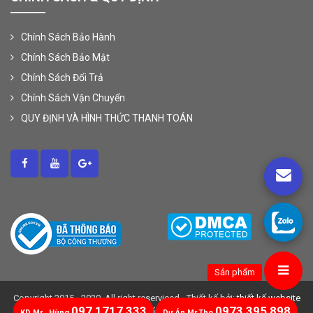
Chính Sách Bảo Hành
Chính Sách Bảo Mật
Chính Sách Đổi Trả
Chính Sách Vận Chuyển
QUY ĐỊNH VÀ HÌNH THỨC THANH TOÁN
Sản phẩm
Copyright 2015 - 2020, All right reserviced - Thiết kế bởi:
thiết kế website
097 1717 333
0973 395 898
chuẩn seo
KD Mr . Hùng
Dự Án Mr.Tho