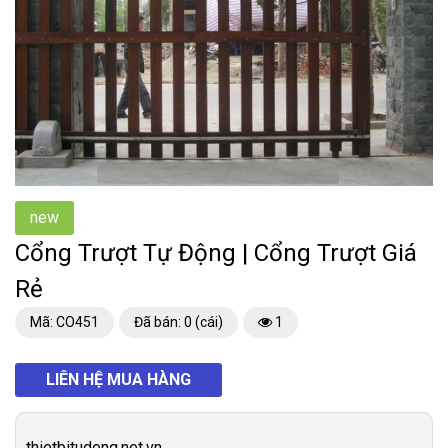
new
Cổng Trượt Tự Động | Cổng Trượt Giá
Rẻ
Mã: CO451
Đã bán: 0 (cái)
1
LIÊN HỆ MUA HÀNG
thietbitudong.net.vn