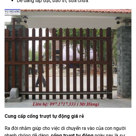
Dễ dàng lắp đặt, bảo trì, sửa chữa.
Cung cấp cổng trượt tự động giá rẻ
Ra đời nhằm giúp cho việc di chuyển ra vào của con người
nhanh chóng dễ dàng,
cổng trượt tự động
ngày nay là sự