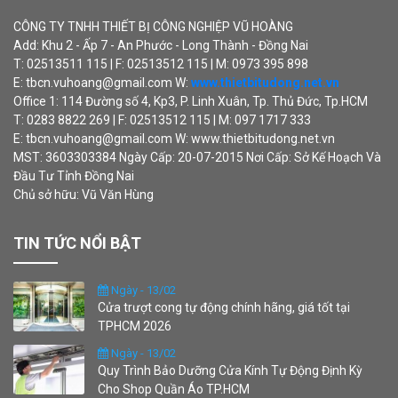
CÔNG TY TNHH THIẾT BỊ CÔNG NGHIỆP VŨ HOÀNG
Add: Khu 2 - Ấp 7 - An Phước - Long Thành - Đồng Nai
T: 02513511 115 | F: 02513512 115 | M: 0973 395 898
E: tbcn.vuhoang@gmail.com W:
www.thietbitudong.net.vn
Office 1: 114 Đường số 4, Kp3, P. Linh Xuân, Tp. Thủ Đức, Tp.HCM
T: 0283 8822 269 | F: 02513512 115 | M: 097 1717 333
E: tbcn.vuhoang@gmail.com W: www.thietbitudong.net.vn
MST: 3603303384 Ngày Cấp: 20-07-2015 Nơi Cấp: Sở Kế Hoạch Và
Đầu Tư Tỉnh Đồng Nai
Chủ sở hữu: Vũ Văn Hùng
TIN TỨC NỔI BẬT
Ngày - 13/02
Cửa trượt cong tự động chính hãng, giá tốt tại
TPHCM 2026
Ngày - 13/02
Quy Trình Bảo Dưỡng Cửa Kính Tự Động Định Kỳ
Cho Shop Quần Áo TP.HCM