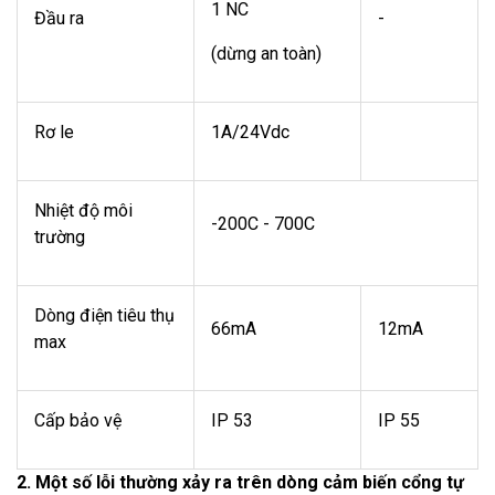
1 NC
Đầu ra
-
(dừng an toàn)
Rơ le
1A/24Vdc
Nhiệt độ môi
-200C - 700C
trường
Dòng điện tiêu thụ
66mA
12mA
max
Cấp bảo vệ
IP 53
IP 55
2. Một số lỗi thường xảy ra trên dòng
cảm biến cổng tự