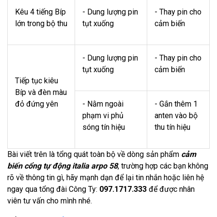
Kêu 4 tiếng Bíp
- Dung lượng pin
- Thay pin cho
lớn trong bộ thu
tụt xuống
cảm biến
- Dung lượng pin
- Thay pin cho
tụt xuống
cảm biến
Tiếp tục kiêu
Bíp và đèn màu
đỏ đứng yên
- Nằm ngoài
- Gắn thêm 1
phạm vi phủ
anten vào bộ
sóng tín hiệu
thu tín hiệu
Bài viết trên là tổng quát toàn bộ về dòng sản phẩm
cảm
biến cổng tự động italia arpo 58
, trường hợp các bạn không
rõ về thông tin gì, hãy mạnh dạn để lại tin nhắn hoặc liên hệ
ngay qua tổng đài Công Ty:
097.1717.333
để được nhân
viên tư vấn cho mình nhé.