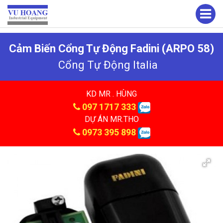
Cảm Biến Cổng Tự Động Fadini (ARPO 58)
Cổng Tự Động Italia
KD MR . HÙNG
097 1717 333
DỰ ÁN MR.THO
0973 395 898