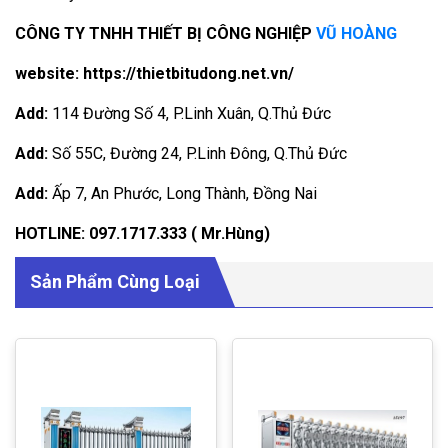
CÔNG TY TNHH THIẾT BỊ CÔNG NGHIỆP
VŨ HOÀNG
website:
https://thietbitudong.net.vn/
Add:
114 Đường Số 4, P.Linh Xuân, Q.Thủ Đức
Add:
Số 55C, Đường 24, P.Linh Đông, Q.Thủ Đức
Add:
Ấp 7, An Phước, Long Thành, Đồng Nai
HOTLINE:
097.1717.333
( Mr.Hùng)
Sản Phẩm Cùng Loại