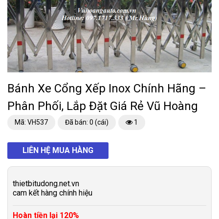
Bánh Xe Cổng Xếp Inox Chính Hãng –
Phân Phối, Lắp Đặt Giá Rẻ Vũ Hoàng
Mã: VH537
Đã bán: 0 (cái)
1
LIÊN HỆ MUA HÀNG
thietbitudong.net.vn
cam kết hàng chính hiệu
Hoàn tiền lại 120%