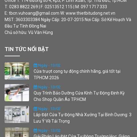
Office 1: 114 Đường số 4, Kp3, P. Linh Xuân, Tp. Thủ Đức, Tp.HCM
T: 0283 8822 269 | F: 02513512 115 | M: 097 1717 333
E: tbcn.vuhoang@gmail.com W: www.thietbitudong.net.vn
MST: 3603303384 Ngày Cấp: 20-07-2015 Nơi Cấp: Sở Kế Hoạch Và
Đầu Tư Tỉnh Đồng Nai
Chủ sở hữu: Vũ Văn Hùng
TIN TỨC NỔI BẬT
Ngày - 13/02
Cửa trượt cong tự động chính hãng, giá tốt tại
TPHCM 2026
Ngày - 13/02
Quy Trình Bảo Dưỡng Cửa Kính Tự Động Định Kỳ
Cho Shop Quần Áo TP.HCM
Ngày - 13/02
Lắp Đặt Cửa Tự Động Nhà Xưởng Tại Bình Dương: 3
Lưu Ý Về Tải Trọng
Ngày - 13/02
Giải Pháp Lắp Đặt Cửa Tự Động Trường Học, Giảng