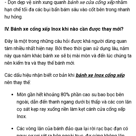
- Dọn dẹp vệ sinh xung quanh
bánh xe cửa cổng xếp
nhằm
hạn chế tối đa các bụi bẩn bám sâu vào cốt bên trong nhanh
hư hỏng.
IV. Bánh xe cổng xếp Inox khi nào cần được thay mới?
Đây là một trong những câu hỏi được khá người dùng quan
tâm nhiều nhất hiện nay. Bởi theo thời gian sử dụng lâu, năm
này qua năm khác bánh xe sẽ bị mài mòn và đến lúc chúng ta
nên kiểm tra và thay thế bánh mới.
Các dấu hiệu nhận biết cơ bản khi
bánh xe Inox cổng xếp
nên thay thế:
Mòn gần hết khoảng 80% phần cao su bao bọc bên
ngoài, dẫn đến thanh ngang dưới bị thấp và các con lăn
cọ sát kẹp ray xuống nền làm kẹt cánh cửa cổng xếp
Inox.
Các vòng lăn của bánh đảo qua lại rời rạc bạc đạn có
nguy cơ rơi rớt ra bên ngoài trục, đơ cứng không lăn