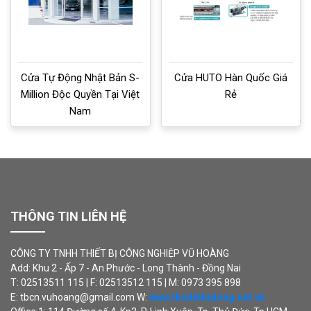
Cửa Tự Động Nhật Bản S-
Cửa HUTO Hàn Quốc Giá
Million Độc Quyền Tại Việt
Rẻ
Nam
THÔNG TIN LIÊN HỆ
CÔNG TY TNHH THIẾT BỊ CÔNG NGHIỆP VŨ HOÀNG
Add: Khu 2 - Ấp 7 - An Phước - Long Thành - Đồng Nai
T: 02513511 115 | F: 02513512 115 | M: 0973 395 898
E: tbcn.vuhoang@gmail.com W:
www.thietbitudong.net.vn