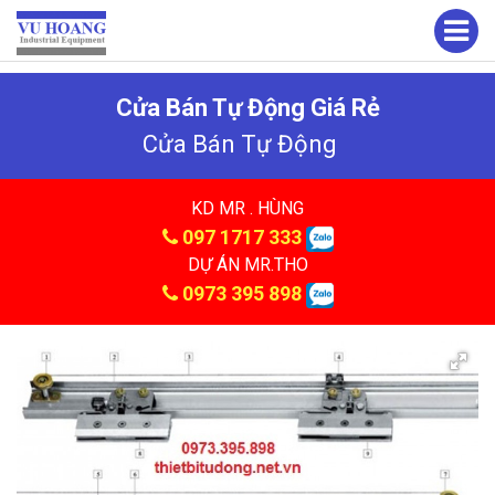
Cửa Bán Tự Động Giá Rẻ
Cửa Bán Tự Động
KD MR . HÙNG
097 1717 333
DỰ ÁN MR.THO
0973 395 898