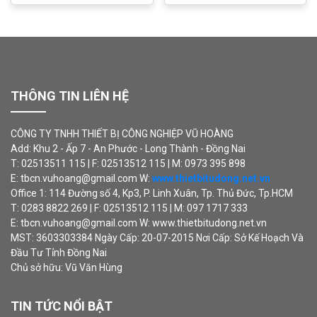
THÔNG TIN LIÊN HỆ
CÔNG TY TNHH THIẾT BỊ CÔNG NGHIỆP VŨ HOÀNG
Add: Khu 2 - Ấp 7 - An Phước - Long Thành - Đồng Nai
T: 02513511 115 | F: 02513512 115 | M: 0973 395 898
E: tbcn.vuhoang@gmail.com W:
www.thietbitudong.net.vn
Office 1: 114 Đường số 4, Kp3, P. Linh Xuân, Tp. Thủ Đức, Tp.HCM
T: 0283 8822 269 | F: 02513512 115 | M: 097 1717 333
E: tbcn.vuhoang@gmail.com W: www.thietbitudong.net.vn
MST: 3603303384 Ngày Cấp: 20-07-2015 Nơi Cấp: Sở Kế Hoạch Và
Đầu Tư Tỉnh Đồng Nai
Chủ sở hữu: Vũ Văn Hùng
TIN TỨC NỔI BẬT