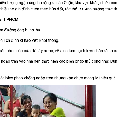
iện tượng ngập úng lan rộng ra các Quận, khu vực khác, nhiều c
hiều hộ gia đình cuốn theo bùn đất, rác thải => Ảnh hưởng trực ti
 tại TPHCM
van đường ống bị hở, hư.
 lịch định kì nạo vét, khơi thông.
ắc phục các cửa để lấy nước, vệ sinh làm sạch lưới chắn rác ở 
c ngập tràn vào nhà nên thực hiện các biện pháp thủ công như: D
các biện pháp chống ngập trên nhưng vẫn chưa mang lại hiệu quả