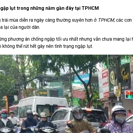
 ngập lụt trong những năm gần đây tại TPHCM
ng trái mùa diễn ra ngày càng thường xuyên hơn ở
TPHCM,
các cơn 
a lại của người dân.
ững phương án chống ngập tối ưu nhất nhưng vẫn chưa mang lại 
 không thể rút hết gây nên tình trạng ngập lụt.