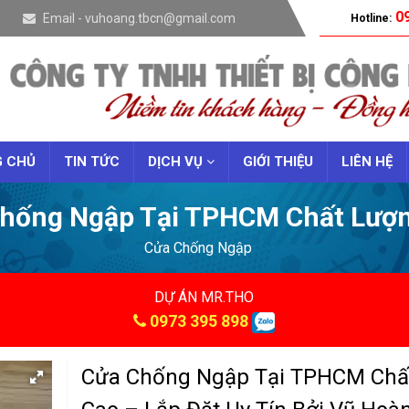
09
Email - vuhoang.tbcn@gmail.com
Hotline:
 CHỦ
TIN TỨC
DỊCH VỤ
GIỚI THIỆU
LIÊN HỆ
hống Ngập Tại TPHCM Chất Lượ
Cửa Chống Ngập
DỰ ÁN MR.THO
0973 395 898
Cửa Chống Ngập Tại TPHCM Chấ