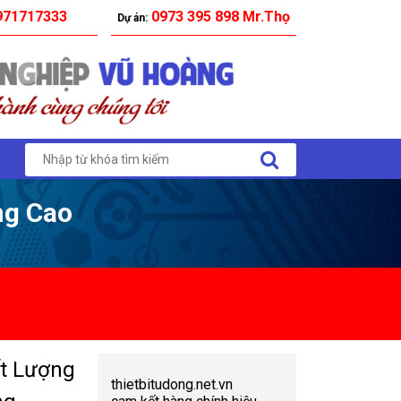
71717333
0973 395 898 Mr.Thọ
Dự án:
ng Cao
t Lượng
thietbitudong.net.vn