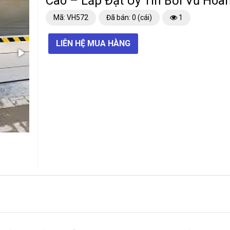
Cao – Lắp Đặt Uy Tín Bởi Vũ Hoà
Mã: VH572
Đã bán: 0 (cái)
1
LIÊN HỆ MUA HÀNG