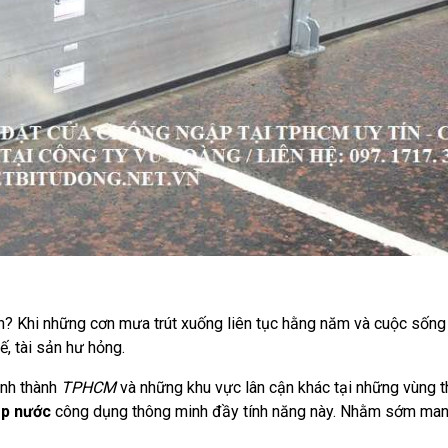
rên? Khi những cơn mưa trút xuống liên tục hằng năm và cuộc sốn
ế, tài sản hư hỏng.
ỉnh thành
TPHCM
và những khu vực lân cận khác tại những vùng t
ập nước
công dụng thông minh đầy tính năng này. Nhằm sớm mang