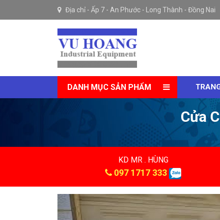
Địa chỉ -
Ấp 7 - An Phước - Long Thành - Đồng Nai
DANH MỤC SẢN PHẨM
TRANG
Cửa C
KD MR . HÙNG
097 1717 333