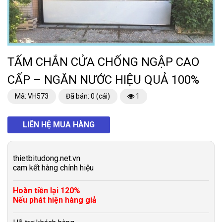
TẤM CHẮN CỬA CHỐNG NGẬP CAO
CẤP – NGĂN NƯỚC HIỆU QUẢ 100%
Mã: VH573
Đã bán: 0 (cái)
1
LIÊN HỆ MUA HÀNG
thietbitudong.net.vn
cam kết hàng chính hiệu
Hoàn tiền lại 120%
Nếu phát hiện hàng giả