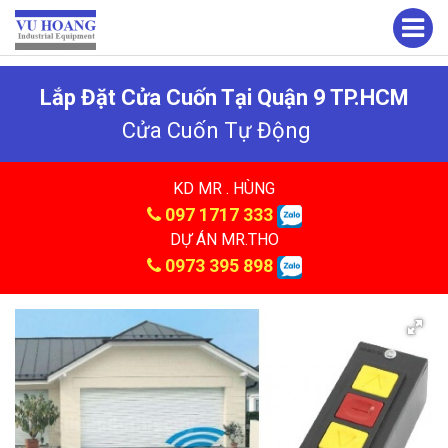
Lắp Đặt Cửa Cuốn Tại Quận 9 TP.HCM
Cửa Cuốn Tự Động
KD MR . HÙNG
097 1717 333
DỰ ÁN MR.THO
0973 395 898