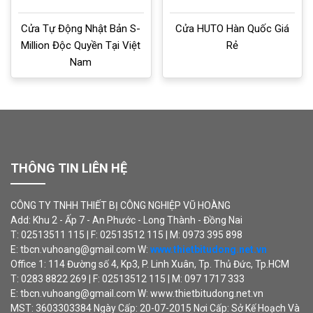
Cửa Tự Động Nhật Bản S-
Cửa HUTO Hàn Quốc Giá
Million Độc Quyền Tại Việt
Rẻ
Nam
THÔNG TIN LIÊN HỆ
CÔNG TY TNHH THIẾT BỊ CÔNG NGHIỆP VŨ HOÀNG
Add: Khu 2 - Ấp 7 - An Phước - Long Thành - Đồng Nai
T: 02513511 115 | F: 02513512 115 | M: 0973 395 898
E: tbcn.vuhoang@gmail.com W:
www.thietbitudong.net.vn
Office 1: 114 Đường số 4, Kp3, P. Linh Xuân, Tp. Thủ Đức, Tp.HCM
T: 0283 8822 269 | F: 02513512 115 | M: 097 1717 333
E: tbcn.vuhoang@gmail.com W: www.thietbitudong.net.vn
MST: 3603303384 Ngày Cấp: 20-07-2015 Nơi Cấp: Sở Kế Hoạch Và