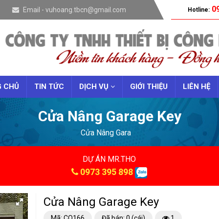
09
Email - vuhoang.tbcn@gmail.com
Hotline:
 CHỦ
TIN TỨC
DỊCH VỤ
GIỚI THIỆU
LIÊN HỆ
Cửa Nâng Garage Key
Cửa Nâng Gara
DỰ ÁN MR.THO
0973 395 898
Cửa Nâng Garage Key
Mã: CO166
Đã bán: 0 (cái)
1