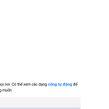
mọi nơi. Có thể xem các dạng
cổng tự động
để
ng muốn.