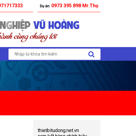
71717333
0973 395 898 Mr.Thọ
Dự án:
thietbitudong.net.vn