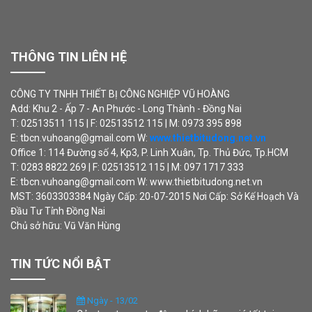
THÔNG TIN LIÊN HỆ
CÔNG TY TNHH THIẾT BỊ CÔNG NGHIỆP VŨ HOÀNG
Add: Khu 2 - Ấp 7 - An Phước - Long Thành - Đồng Nai
T: 02513511 115 | F: 02513512 115 | M: 0973 395 898
E: tbcn.vuhoang@gmail.com W:
www.thietbitudong.net.vn
Office 1: 114 Đường số 4, Kp3, P. Linh Xuân, Tp. Thủ Đức, Tp.HCM
T: 0283 8822 269 | F: 02513512 115 | M: 097 1717 333
E: tbcn.vuhoang@gmail.com W: www.thietbitudong.net.vn
MST: 3603303384 Ngày Cấp: 20-07-2015 Nơi Cấp: Sở Kế Hoạch Và
Đầu Tư Tỉnh Đồng Nai
Chủ sở hữu: Vũ Văn Hùng
TIN TỨC NỔI BẬT
Ngày - 13/02