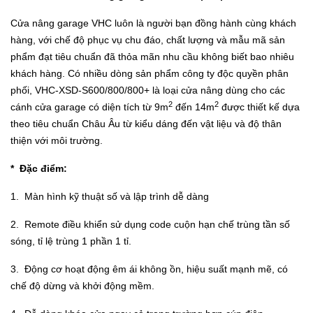
Cửa nâng garage VHC luôn là người bạn đồng hành cùng khách
hàng, với chế độ phục vụ chu đáo, chất lượng và mẫu mã sản
phẩm đạt tiêu chuẩn đã thỏa mãn nhu cầu không biết bao nhiêu
khách hàng. Có nhiều dòng sản phẩm công ty độc quyền phân
phối, VHC-XSD-S600/800/800+ là loại cửa nâng dùng cho các
2
2
cánh cửa garage có diện tích từ 9m
đến 14m
được thiết kế dựa
theo tiêu chuẩn Châu Âu từ kiểu dáng đến vật liệu và độ thân
thiện với môi trường.
* Đặc điểm:
1. Màn hình kỹ thuật số và lập trình dễ dàng
2. Remote điều khiển sử dụng code cuộn hạn chế trùng tần số
sóng, tỉ lệ trùng 1 phần 1 tỉ.
3. Động cơ hoạt động êm ái không ồn, hiệu suất mạnh mẽ, có
chế độ dừng và khởi động mềm.