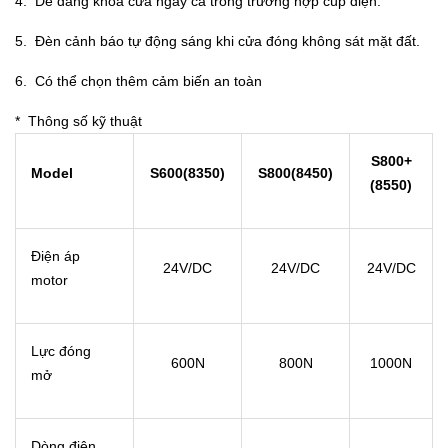
4. Dễ dàng khóa cửa ngay cả trong trường hợp cúp điện.
5. Đèn cảnh báo tự động sáng khi cửa đóng không sát mặt đất.
6. Có thể chọn thêm cảm biến an toàn
* Thông số kỹ thuật
S800+
Model
S600(8350)
S800(8450)
(8550)
Điện áp
24V/DC
24V/DC
24V/DC
motor
Lực đóng
600N
800N
1000N
mở
Dòng điện