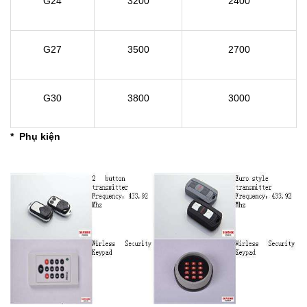
G24
3200
2400
G27
3500
2700
G30
3800
3000
* Phụ kiện