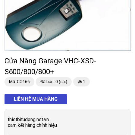
Cửa Nâng Garage VHC-XSD-
S600/800/800+
Mã: CO166
Đã bán: 0 (cái)
1
LIÊN HỆ MUA HÀNG
thietbitudong.net.vn
cam kết hàng chính hiệu