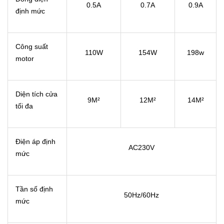
0.5A
0.7A
0.9A
định mức
Công suất
110W
154W
198w
motor
Diện tích cửa
9M²
12M²
14M²
tối đa
Điện áp định
AC230V
mức
Tần số định
50Hz/60Hz
mức