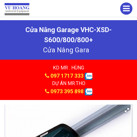
Cửa Nâng Garage VHC-XSD-
S600/800/800+
Cửa Nâng Gara
KD MR . HÙNG
097 1717 333
DỰ ÁN MR.THO
0973 395 898