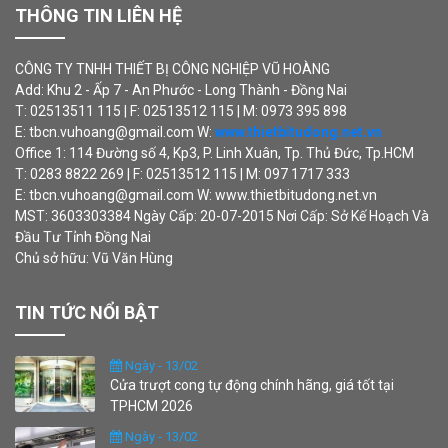
THÔNG TIN LIÊN HỆ
CÔNG TY TNHH THIẾT BỊ CÔNG NGHIỆP VŨ HOÀNG
Add: Khu 2 - Ấp 7 - An Phước - Long Thành - Đồng Nai
T: 02513511 115 | F: 02513512 115 | M: 0973 395 898
E: tbcn.vuhoang@gmail.com W:
www.thietbitudong.net.vn
Office 1: 114 Đường số 4, Kp3, P. Linh Xuân, Tp. Thủ Đức, Tp.HCM
T: 0283 8822 269 | F: 02513512 115 | M: 097 1717 333
E: tbcn.vuhoang@gmail.com W: www.thietbitudong.net.vn
MST: 3603303384 Ngày Cấp: 20-07-2015 Nơi Cấp: Sở Kế Hoạch Và
Đầu Tư Tỉnh Đồng Nai
Chủ sở hữu: Vũ Văn Hùng
TIN TỨC NỔI BẬT
Ngày - 13/02
Cửa trượt cong tự động chính hãng, giá tốt tại
TPHCM 2026
Ngày - 13/02