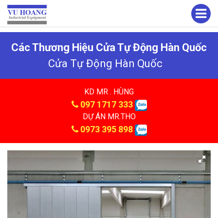
Các Thương Hiệu Cửa Tự Động Hàn Quốc
Cửa Tự Động Hàn Quốc
KD MR . HÙNG
097 1717 333
DỰ ÁN MR.THO
0973 395 898