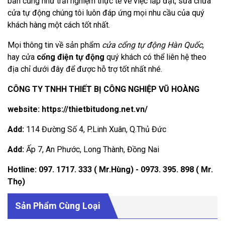
bản cũng như trải nghiệm thực tế về việc lắp đặt, sửa chữa
cửa tự động chúng tôi luôn đáp ứng mọi nhu cầu của quý
khách hàng một cách tốt nhất.
Mọi thông tin về sản phẩm
cửa cổng tự động Hàn Quốc
,
hay cửa
cổng điện tự động
quý khách có thể liên hệ theo
địa chỉ dưới đây để được hỗ trợ tốt nhất nhé.
CÔNG TY TNHH THIẾT BỊ CÔNG NGHIỆP VŨ HOÀNG
website:
https://thietbitudong.net.vn/
Add:
114 Đường Số 4, P.Linh Xuân, Q.Thủ Đức
Add:
Ấp 7, An Phước, Long Thành, Đồng Nai
Hotline:
097. 1717. 333
( Mr.Hùng) -
0973. 395. 898
( Mr.
Thọ)
Sản Phẩm Cùng Loại