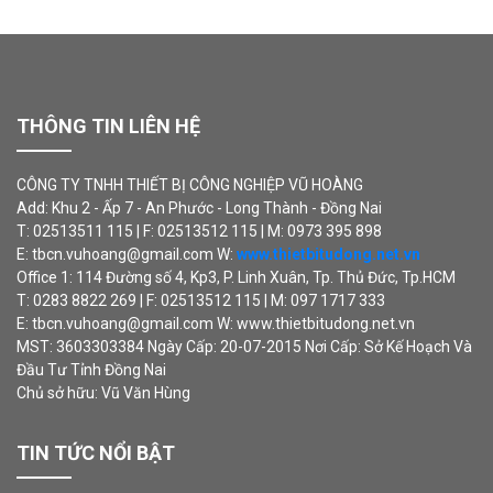
THÔNG TIN LIÊN HỆ
CÔNG TY TNHH THIẾT BỊ CÔNG NGHIỆP VŨ HOÀNG
Add: Khu 2 - Ấp 7 - An Phước - Long Thành - Đồng Nai
T: 02513511 115 | F: 02513512 115 | M: 0973 395 898
E: tbcn.vuhoang@gmail.com W:
www.thietbitudong.net.vn
Office 1: 114 Đường số 4, Kp3, P. Linh Xuân, Tp. Thủ Đức, Tp.HCM
T: 0283 8822 269 | F: 02513512 115 | M: 097 1717 333
E: tbcn.vuhoang@gmail.com W: www.thietbitudong.net.vn
MST: 3603303384 Ngày Cấp: 20-07-2015 Nơi Cấp: Sở Kế Hoạch Và
Đầu Tư Tỉnh Đồng Nai
Chủ sở hữu: Vũ Văn Hùng
TIN TỨC NỔI BẬT