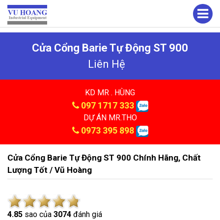
Cửa Cổng Barie Tự Động ST 900
Liên Hệ
KD MR . HÙNG
097 1717 333
DỰ ÁN MR.THO
0973 395 898
Cửa Cổng Barie Tự Động ST 900 Chính Hãng, Chất
Lượng Tốt / Vũ Hoàng
4.8
5
sao của
3074
đánh giá