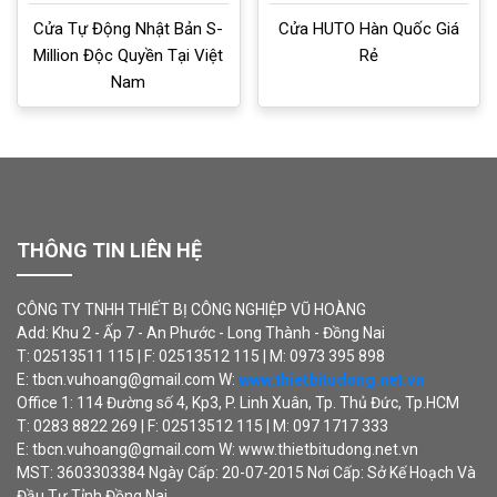
Cửa Tự Động Nhật Bản S-
Cửa HUTO Hàn Quốc Giá
Million Độc Quyền Tại Việt
Rẻ
Nam
THÔNG TIN LIÊN HỆ
CÔNG TY TNHH THIẾT BỊ CÔNG NGHIỆP VŨ HOÀNG
Add: Khu 2 - Ấp 7 - An Phước - Long Thành - Đồng Nai
T: 02513511 115 | F: 02513512 115 | M: 0973 395 898
E: tbcn.vuhoang@gmail.com W:
www.thietbitudong.net.vn
Office 1: 114 Đường số 4, Kp3, P. Linh Xuân, Tp. Thủ Đức, Tp.HCM
T: 0283 8822 269 | F: 02513512 115 | M: 097 1717 333
E: tbcn.vuhoang@gmail.com W: www.thietbitudong.net.vn
MST: 3603303384 Ngày Cấp: 20-07-2015 Nơi Cấp: Sở Kế Hoạch Và
Đầu Tư Tỉnh Đồng Nai