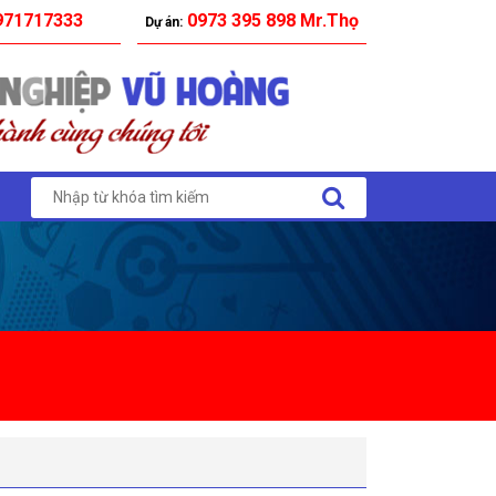
71717333
0973 395 898 Mr.Thọ
Dự án: