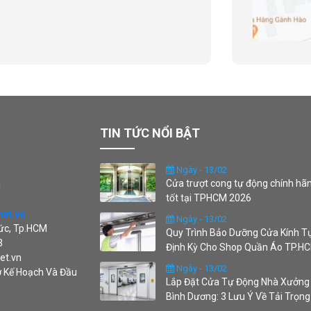
TIN TỨC NỔI BẬT
Ngày - 13/02
Cửa trượt cong tự động chính hãn
i
tốt tại TPHCM 2026
8
net.vn
Ngày - 13/02
Đức, Tp.HCM
Quy Trình Bảo Dưỡng Cửa Kính T
3
Định Kỳ Cho Shop Quần Áo TP.H
et.vn
Ngày - 13/02
ở Kế Hoạch Và Đầu
Lắp Đặt Cửa Tự Động Nhà Xưởng
Bình Dương: 3 Lưu Ý Về Tải Trọng