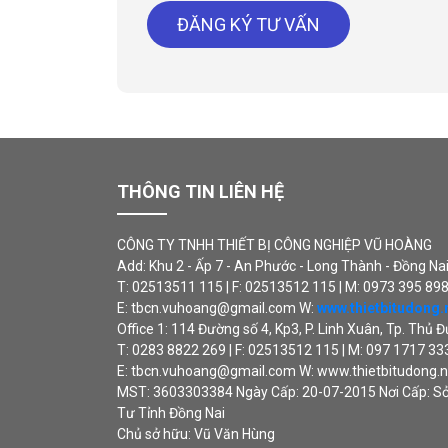
ĐĂNG KÝ TƯ VẤN
THÔNG TIN LIÊN HỆ
CÔNG TY TNHH THIẾT BỊ CÔNG NGHIỆP VŨ HOÀNG
Add: Khu 2 - Ấp 7 - An Phước - Long Thành - Đồng Na
T: 02513511 115 | F: 02513512 115 | M: 0973 395 89
E: tbcn.vuhoang@gmail.com W:
www.thietbitudong.
Office 1: 114 Đường số 4, Kp3, P. Linh Xuân, Tp. Thủ 
T: 0283 8822 269 | F: 02513512 115 | M: 097 1717 33
E: tbcn.vuhoang@gmail.com W: www.thietbitudong.n
MST: 3603303384 Ngày Cấp: 20-07-2015 Nơi Cấp: S
Tư Tỉnh Đồng Nai
Chủ sở hữu: Vũ Văn Hùng