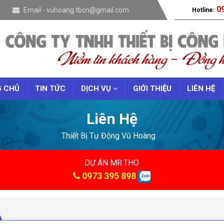
09
Email - vuhoang.tbcn@gmail.com
Hotline:
 CHỦ
TIN TỨC
DỊCH VỤ
GIỚI THIỆU
LIÊN HỆ
Liên Hệ
Thiết Bị Tự Động Vũ Hoàng
DỰ ÁN MR.THO
0973 395 898