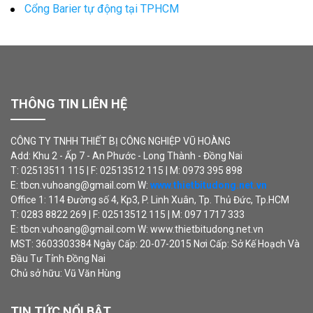
Cổng Barier tự động tại TPHCM
THÔNG TIN LIÊN HỆ
CÔNG TY TNHH THIẾT BỊ CÔNG NGHIỆP VŨ HOÀNG
Add: Khu 2 - Ấp 7 - An Phước - Long Thành - Đồng Nai
T: 02513511 115 | F: 02513512 115 | M: 0973 395 898
E: tbcn.vuhoang@gmail.com W:
www.thietbitudong.net.vn
Office 1: 114 Đường số 4, Kp3, P. Linh Xuân, Tp. Thủ Đức, Tp.HCM
T: 0283 8822 269 | F: 02513512 115 | M: 097 1717 333
E: tbcn.vuhoang@gmail.com W: www.thietbitudong.net.vn
MST: 3603303384 Ngày Cấp: 20-07-2015 Nơi Cấp: Sở Kế Hoạch Và
Đầu Tư Tỉnh Đồng Nai
Chủ sở hữu: Vũ Văn Hùng
TIN TỨC NỔI BẬT