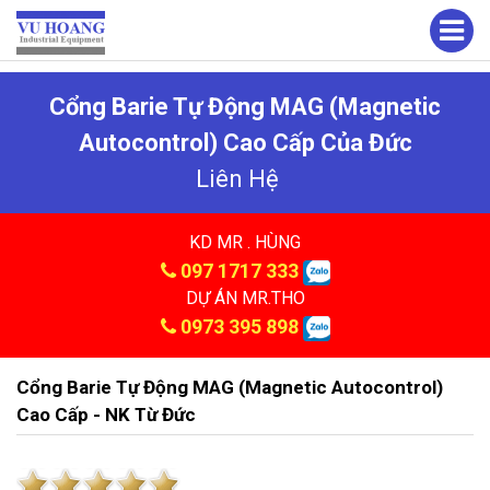
Cổng Barie Tự Động MAG (Magnetic
Autocontrol) Cao Cấp Của Đức
Liên Hệ
KD MR . HÙNG
097 1717 333
DỰ ÁN MR.THO
0973 395 898
Cổng Barie Tự Động MAG (Magnetic Autocontrol)
Cao Cấp - NK Từ Đức