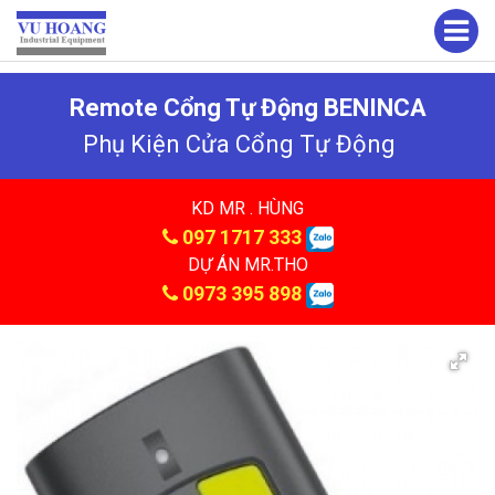
Remote Cổng Tự Động BENINCA
Phụ Kiện Cửa Cổng Tự Động
KD MR . HÙNG
097 1717 333
DỰ ÁN MR.THO
0973 395 898