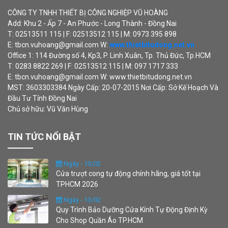
CÔNG TY TNHH THIẾT BỊ CÔNG NGHIỆP VŨ HOÀNG
Add: Khu 2 - Ấp 7 - An Phước - Long Thành - Đồng Nai
T: 02513511 115 | F: 02513512 115 | M: 0973 395 898
E: tbcn.vuhoang@gmail.com W:
www.thietbitudong.net.vn
Office 1: 114 Đường số 4, Kp3, P. Linh Xuân, Tp. Thủ Đức, Tp.HCM
T: 0283 8822 269 | F: 02513512 115 | M: 097 1717 333
E: tbcn.vuhoang@gmail.com W: www.thietbitudong.net.vn
MST: 3603303384 Ngày Cấp: 20-07-2015 Nơi Cấp: Sở Kế Hoạch Và
Đầu Tư Tỉnh Đồng Nai
Chủ sở hữu: Vũ Văn Hùng
TIN TỨC NỔI BẬT
Ngày - 13/02
Cửa trượt cong tự động chính hãng, giá tốt tại
TPHCM 2026
Ngày - 13/02
Quy Trình Bảo Dưỡng Cửa Kính Tự Động Định Kỳ
Cho Shop Quần Áo TP.HCM