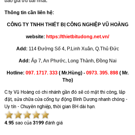
báo giá ưu đãi nhất.
Thông tin cần liên hệ:
CÔNG TY TNHH THIẾT BỊ CÔNG NGHIỆP VŨ HOÀNG
website:
https://thietbitudong.net.vn/
Add:
114 Đường Số 4, P.Linh Xuân, Q.Thủ Đức
Add:
Ấp 7, An Phước, Long Thành, Đồng Nai
Hotline:
097. 1717. 333
( Mr.Hùng) -
0973. 395. 898
( Mr.
Thọ)
C.ty Vũ Hoàng có chi nhánh gần đó sẽ có mặt thi công, lắp
đặt, sửa chữa cửa cổng tự động Bình Dương nhanh chóng -
Uy tín - Chuyên nghiệp, thời gian BH dài hạn.
4.9
5
sao của
3199
đánh giá