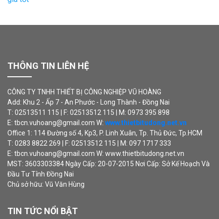
THÔNG TIN LIÊN HỆ
CÔNG TY TNHH THIẾT BỊ CÔNG NGHIỆP VŨ HOÀNG
Add: Khu 2 - Ấp 7 - An Phước - Long Thành - Đồng Nai
T: 02513511 115 | F: 02513512 115 | M: 0973 395 898
E: tbcn.vuhoang@gmail.com W:
www.thietbitudong.net.vn
Office 1: 114 Đường số 4, Kp3, P. Linh Xuân, Tp. Thủ Đức, Tp.HCM
T: 0283 8822 269 | F: 02513512 115 | M: 097 1717 333
E: tbcn.vuhoang@gmail.com W: www.thietbitudong.net.vn
MST: 3603303384 Ngày Cấp: 20-07-2015 Nơi Cấp: Sở Kế Hoạch Và
Đầu Tư Tỉnh Đồng Nai
Chủ sở hữu: Vũ Văn Hùng
TIN TỨC NỔI BẬT