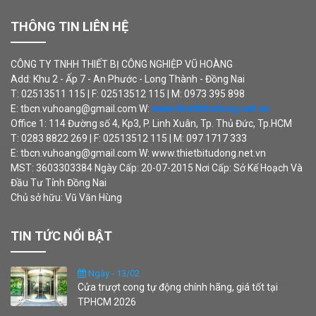
THÔNG TIN LIÊN HỆ
CÔNG TY TNHH THIẾT BỊ CÔNG NGHIỆP VŨ HOÀNG
Add: Khu 2 - Ấp 7 - An Phước - Long Thành - Đồng Nai
T: 02513511 115 | F: 02513512 115 | M: 0973 395 898
E: tbcn.vuhoang@gmail.com W:
www.thietbitudong.net.vn
Office 1: 114 Đường số 4, Kp3, P. Linh Xuân, Tp. Thủ Đức, Tp.HCM
T: 0283 8822 269 | F: 02513512 115 | M: 097 1717 333
E: tbcn.vuhoang@gmail.com W: www.thietbitudong.net.vn
MST: 3603303384 Ngày Cấp: 20-07-2015 Nơi Cấp: Sở Kế Hoạch Và
Đầu Tư Tỉnh Đồng Nai
Chủ sở hữu: Vũ Văn Hùng
TIN TỨC NỔI BẬT
Ngày - 13/02
Cửa trượt cong tự động chính hãng, giá tốt tại
TPHCM 2026