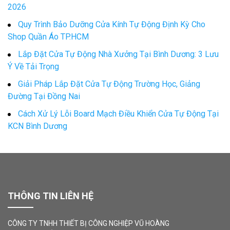
2026
Quy Trình Bảo Dưỡng Cửa Kính Tự Động Định Kỳ Cho
Shop Quần Áo TP.HCM
Lắp Đặt Cửa Tự Động Nhà Xưởng Tại Bình Dương: 3 Lưu
Ý Về Tải Trọng
Giải Pháp Lắp Đặt Cửa Tự Động Trường Học, Giảng
Đường Tại Đồng Nai
Cách Xử Lý Lỗi Board Mạch Điều Khiển Cửa Tự Động Tại
KCN Bình Dương
THÔNG TIN LIÊN HỆ
CÔNG TY TNHH THIẾT BỊ CÔNG NGHIỆP VŨ HOÀNG