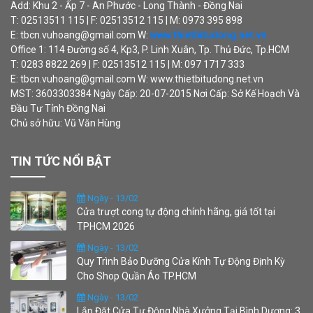
Add: Khu 2 - Ấp 7 - An Phước - Long Thành - Đồng Nai
T: 02513511 115 | F: 02513512 115 | M: 0973 395 898
E: tbcn.vuhoang@gmail.com W:
www.thietbitudong.net.vn
Office 1: 114 Đường số 4, Kp3, P. Linh Xuân, Tp. Thủ Đức, Tp.HCM
T: 0283 8822 269 | F: 02513512 115 | M: 097 1717 333
E: tbcn.vuhoang@gmail.com W: www.thietbitudong.net.vn
MST: 3603303384 Ngày Cấp: 20-07-2015 Nơi Cấp: Sở Kế Hoạch Và
Đầu Tư Tỉnh Đồng Nai
Chủ sở hữu: Vũ Văn Hùng
TIN TỨC NỔI BẬT
Ngày - 13/02
Cửa trượt cong tự động chính hãng, giá tốt tại
TPHCM 2026
Ngày - 13/02
Quy Trình Bảo Dưỡng Cửa Kính Tự Động Định Kỳ
Cho Shop Quần Áo TP.HCM
Ngày - 13/02
Lắp Đặt Cửa Tự Động Nhà Xưởng Tại Bình Dương: 3