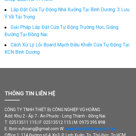
Lắp Đặt Cửa Tự Động Nhà Xưởng Tại Bình Dương: 3 Lưu
Ý Về Tải Trọng
Giải Pháp Lắp Đặt Cửa Tự Động Trường Học, Giảng
Đường Tại Đồng Nai
Cách Xử Lý Lỗi Board Mạch Điều Khiển Cửa Tự Động Tại
KCN Bình Dương
THÔNG TIN LIÊN HỆ
CÔNG TY TNHH THIẾT BỊ CÔNG NGHIỆP VŨ HOÀNG
Add: Khu 2 - Ấp 7 - An Phước - Long Thành - Đồng Nai
T: 02513511 115 | F: 02513512 115 | M: 0973 395 898
E: tbcn.vuhoang@gmail.com W:
www.thietbitudong.net.vn
Office 1: 114 Đường số 4, Kp3, P. Linh Xuân, Tp. Thủ Đức, Tp.HCM