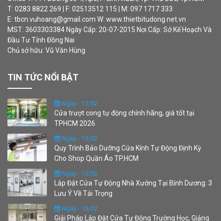
T: 0283 8822 269 | F: 02513512 115 | M: 097 1717 333
E: tbcn.vuhoang@gmail.com W: www.thietbitudong.net.vn
MST: 3603303384 Ngày Cấp: 20-07-2015 Nơi Cấp: Sở Kế Hoạch Và
Đầu Tư Tỉnh Đồng Nai
Chủ sở hữu: Vũ Văn Hùng
TIN TỨC NỔI BẬT
Ngày - 13/02
Cửa trượt cong tự động chính hãng, giá tốt tại
TPHCM 2026
Ngày - 13/02
Quy Trình Bảo Dưỡng Cửa Kính Tự Động Định Kỳ
Cho Shop Quần Áo TP.HCM
Ngày - 13/02
Lắp Đặt Cửa Tự Động Nhà Xưởng Tại Bình Dương: 3
Lưu Ý Về Tải Trọng
Ngày - 13/02
Giải Pháp Lắp Đặt Cửa Tự Động Trường Học, Giảng