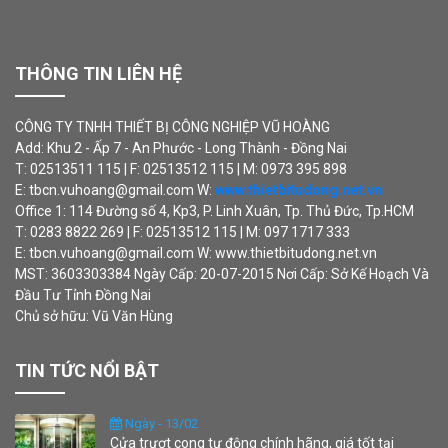
THÔNG TIN LIÊN HỆ
CÔNG TY TNHH THIẾT BỊ CÔNG NGHIỆP VŨ HOÀNG
Add: Khu 2 - Ấp 7 - An Phước - Long Thành - Đồng Nai
T: 02513511 115 | F: 02513512 115 | M: 0973 395 898
E: tbcn.vuhoang@gmail.com W:
www.thietbitudong.net.vn
Office 1: 114 Đường số 4, Kp3, P. Linh Xuân, Tp. Thủ Đức, Tp.HCM
T: 0283 8822 269 | F: 02513512 115 | M: 097 1717 333
E: tbcn.vuhoang@gmail.com W: www.thietbitudong.net.vn
MST: 3603303384 Ngày Cấp: 20-07-2015 Nơi Cấp: Sở Kế Hoạch Và
Đầu Tư Tỉnh Đồng Nai
Chủ sở hữu: Vũ Văn Hùng
TIN TỨC NỔI BẬT
Ngày - 13/02
Cửa trượt cong tự động chính hãng, giá tốt tại