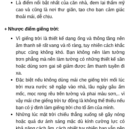
Là điểm nổi bật nhất của căn nhà, đem lại thẩm mỹ
cao và cũng là nơi thư giãn, tạo cho bạn cảm giác
thoải mái, dễ chịu.
+ Nhược điểm giếng trời:
Vì giếng trời là thiết kế dạng ống và thông tầng nên
âm thanh sẽ rất vang và rõ ràng, tuy nhiên cách khắc
phục cũng không khó. Bạn không nên làm tường
trơn phẳng mà nên làm tường có những thiết kế sần
hoặc dùng sơn gai sẽ giảm được âm thanh tuyền đi
xa.
Đặc biệt nếu không dùng mái che giếng trời mối lúc
trời mưa nước sẽ ngập vào nhà, lâu ngày gâu ẩm
mốc, mọc rong rêu trên tường và phai màu sơn,.. vì
vậy mái che giếng trời tự động là không thể thiếu nếu
bạn có ý định làm giếng trời cho tổ ấm của mình.
Những lúc mặt trời chiếu thẳng xuống sẽ gây nóng
hoặc quá dư ánh sáng mặc dù kính cường lực có
khả năng cách âm, cách nhiệt tuy nhiên bạn vẫn nên