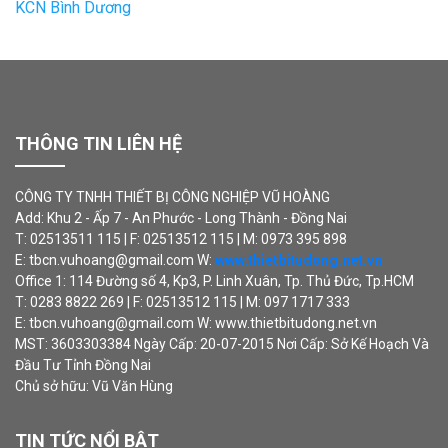
KCN Bình Dương
THÔNG TIN LIÊN HỆ
CÔNG TY TNHH THIẾT BỊ CÔNG NGHIỆP VŨ HOÀNG
Add: Khu 2 - Ấp 7 - An Phước - Long Thành - Đồng Nai
T: 02513511 115 | F: 02513512 115 | M: 0973 395 898
E: tbcn.vuhoang@gmail.com W:
www.thietbitudong.net.vn
Office 1: 114 Đường số 4, Kp3, P. Linh Xuân, Tp. Thủ Đức, Tp.HCM
T: 0283 8822 269 | F: 02513512 115 | M: 097 1717 333
E: tbcn.vuhoang@gmail.com W: www.thietbitudong.net.vn
MST: 3603303384 Ngày Cấp: 20-07-2015 Nơi Cấp: Sở Kế Hoạch Và
Đầu Tư Tỉnh Đồng Nai
Chủ sở hữu: Vũ Văn Hùng
TIN TỨC NỔI BẬT