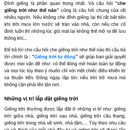
Đỉnh giếng là phần quan trọng nhất. Và câu hỏi
“che
giếng trời như thế nào”
cũng là câu hỏi chung của rất
nhiều người. Nếu không che đỉnh giếng lại thì rất bất tiện
khi trời mưa lớn nước sẽ tràn vào nhà, còn nếu che cố
định luôn thì những lúc gió mát lại không thể mở ra để lưu
thông khí,..
Để trả lời cho câu hỏi che giếng trời như thế nào thì câu trả
lời chính là :
“
Giếng trời tự động
”
sẽ giúp bạn giải quyết
được mọi vấn đề như: có thể đóng mở hoàn toàn tự động
và mọi lúc tùy theo ý muốn chỉ với một chiếc điều khiển từ
xa thuận tiện. Đóng ngay lập tức nếu trời trở mưa mà
không cần phải lên tận nơi.
Những vị trí lắp đặt giếng trời
Giếng trời thường được lắp đặt ở những vị trí như: giếng
trời giữa nhà, giếng trời sau nhà, giếng trời cầu thang,
giếng trời trong nhà vệ sinh, nhà tắm,…
Tùy theo nhu cầu
và sở thích của mỗi chủ đầu tư và giếng trời sẽ được lắp