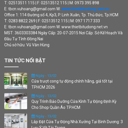
T: 02513511 115 | F: 02513512 115 | M: 0973 395 898
E: tbcn.vuhoang@gmail.com W:
www.thietbitudong.net.vn
Office 1: 114 Đường số 4, Kp3, P. Linh Xuân, Tp. Thủ Đức, Tp.HCM
T: 0283 8822 269 | F: 02513512 115 | M: 097 1717 333
E: tbcn.vuhoang@gmail.com W: www.thietbitudong.net.vn
MST: 3603303384 Ngày Cấp: 20-07-2015 Nơi Cấp: Sở Kế Hoạch Và
Đầu Tư Tỉnh Đồng Nai
Chủ sở hữu: Vũ Văn Hùng
TIN TỨC NỔI BẬT
Ngày - 13/02
Cửa trượt cong tự động chính hãng, giá tốt tại
TPHCM 2026
Ngày - 13/02
Quy Trình Bảo Dưỡng Cửa Kính Tự Động Định Kỳ
Cho Shop Quần Áo TP.HCM
Ngày - 13/02
Lắp Đặt Cửa Tự Động Nhà Xưởng Tại Bình Dương: 3
Lưu Ý Về Tải Trọng