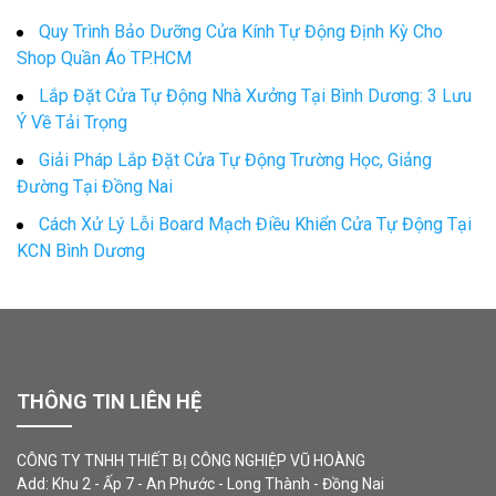
Quy Trình Bảo Dưỡng Cửa Kính Tự Động Định Kỳ Cho
Shop Quần Áo TP.HCM
Lắp Đặt Cửa Tự Động Nhà Xưởng Tại Bình Dương: 3 Lưu
Ý Về Tải Trọng
Giải Pháp Lắp Đặt Cửa Tự Động Trường Học, Giảng
Đường Tại Đồng Nai
Cách Xử Lý Lỗi Board Mạch Điều Khiển Cửa Tự Động Tại
KCN Bình Dương
THÔNG TIN LIÊN HỆ
CÔNG TY TNHH THIẾT BỊ CÔNG NGHIỆP VŨ HOÀNG
Add: Khu 2 - Ấp 7 - An Phước - Long Thành - Đồng Nai