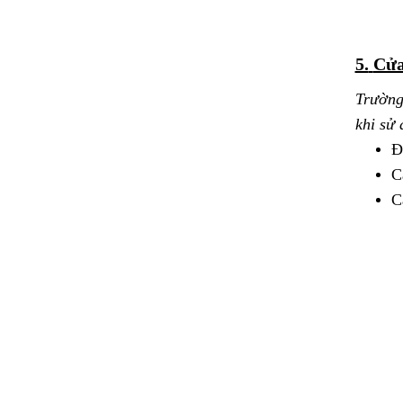
5.
Cửa
Trường
khi sử
Đ
C
C