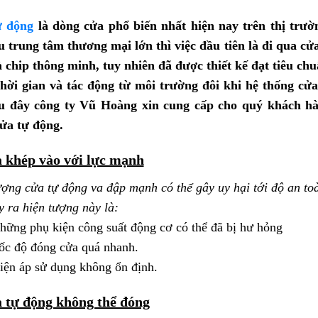
ự động
là dòng cửa phổ biến nhất hiện nay trên thị trư
u trung tâm thương mại lớn thì việc đầu tiên là đi qua cử
à chip thông minh, tuy nhiên đã được thiết kế đạt tiêu ch
thời gian và tác động từ môi trường đôi khi hệ thống cửa
au đây công ty Vũ Hoàng xin cung cấp cho quý khách hà
ửa tự động.
 khép vào với lực mạnh
ượng cửa tự động va đập mạnh có thể gây uy hại tới độ an t
y ra hiện tượng này là:
hững phụ kiện công suất động cơ có thể đã bị hư hỏng
ốc độ đóng cửa quá nhanh.
iện áp sử dụng không ổn định.
 tự động không thể đóng