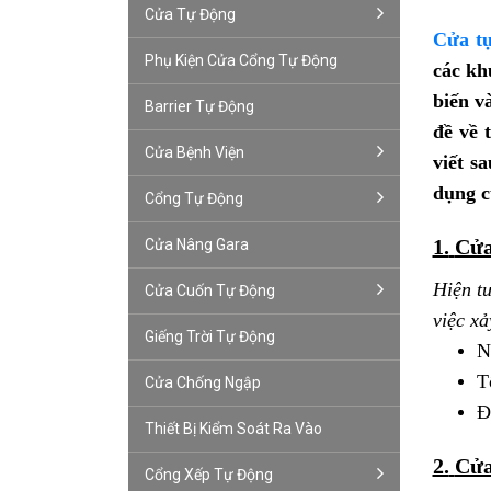
Cửa Tự Động
Cửa t
Phụ Kiện Cửa Cổng Tự Động
các kh
biến v
Barrier Tự Động
đề về 
Cửa Bệnh Viện
viết s
dụng c
Cổng Tự Động
1.
Cửa
Cửa Nâng Gara
Hiện t
Cửa Cuốn Tự Động
việc xả
Giếng Trời Tự Động
N
T
Cửa Chống Ngập
Đ
Thiết Bị Kiểm Soát Ra Vào
2.
Cửa
Cổng Xếp Tự Động