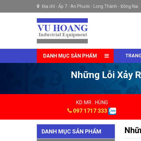
Địa chỉ -
Ấp 7 - An Phước - Long Thành - Đồng Nai
DANH MỤC SẢN PHẨM
TRANG
Những Lỗi Xảy R
KD MR . HÙNG
097 1717 333
Nhữn
DANH MỤC SẢN PHẨM