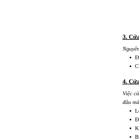
3.
Cửa
Nguyên
Đ
C
4.
Cửa
Việc cử
đâu mà
L
Đ
K
B