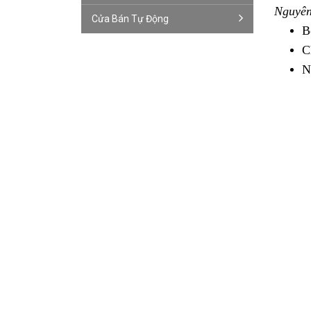
Nguyên
Cửa Bán Tự Động
B
C
N