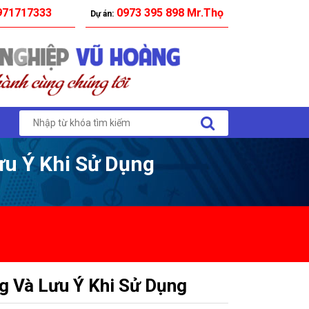
71717333
0973 395 898 Mr.Thọ
Dự án:
ưu Ý Khi Sử Dụng
g Và Lưu Ý Khi Sử Dụng