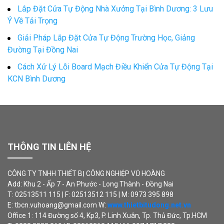
Lắp Đặt Cửa Tự Động Nhà Xưởng Tại Bình Dương: 3 Lưu
Ý Về Tải Trọng
Giải Pháp Lắp Đặt Cửa Tự Động Trường Học, Giảng
Đường Tại Đồng Nai
Cách Xử Lý Lỗi Board Mạch Điều Khiển Cửa Tự Động Tại
KCN Bình Dương
THÔNG TIN LIÊN HỆ
CÔNG TY TNHH THIẾT BỊ CÔNG NGHIỆP VŨ HOÀNG
Add: Khu 2 - Ấp 7 - An Phước - Long Thành - Đồng Nai
T: 02513511 115 | F: 02513512 115 | M: 0973 395 898
E: tbcn.vuhoang@gmail.com W:
www.thietbitudong.net.vn
Office 1: 114 Đường số 4, Kp3, P. Linh Xuân, Tp. Thủ Đức, Tp.HCM