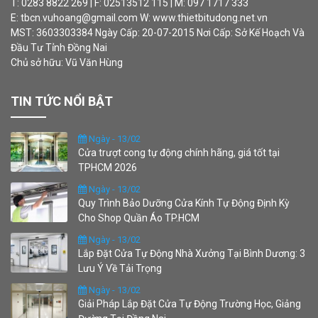
T: 0283 8822 269 | F: 02513512 115 | M: 097 1717 333
E: tbcn.vuhoang@gmail.com W: www.thietbitudong.net.vn
MST: 3603303384 Ngày Cấp: 20-07-2015 Nơi Cấp: Sở Kế Hoạch Và
Đầu Tư Tỉnh Đồng Nai
Chủ sở hữu: Vũ Văn Hùng
TIN TỨC NỔI BẬT
Ngày - 13/02
Cửa trượt cong tự động chính hãng, giá tốt tại
TPHCM 2026
Ngày - 13/02
Quy Trình Bảo Dưỡng Cửa Kính Tự Động Định Kỳ
Cho Shop Quần Áo TP.HCM
Ngày - 13/02
Lắp Đặt Cửa Tự Động Nhà Xưởng Tại Bình Dương: 3
Lưu Ý Về Tải Trọng
Ngày - 13/02
Giải Pháp Lắp Đặt Cửa Tự Động Trường Học, Giảng